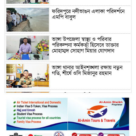
ফরিদপুরে নদীভাঙন এলাকা পরিদর্শনে
এমপি বাবুল
ভাঙ্গা উপজেলা স্বাস্থ্য ও পরিবার
পরিকল্পনা কর্মকর্তা হিসেবে ডাক্তার
মোহাম্মদ সোহাগ মিয়ার যোগদান
ভাঙ্গা থানার আইনশৃঙ্খলা রক্ষায় নতুন
গতি, শীর্ষে ওসি মিজানুর রহমান
ময়মনসিংহের অতিরিক্ত জেলা প্রশাসক
(রাজস্ব) আজিম উদ্দিন ভূমি মন্ত্রণালয়ে
পদায়ন
সাবেক এমপির প্রেস সেক্রেটারি রফিকের
ক্ষমতার দাপট ও গণ-অসন্তোষের তথ্য
গায়েব করে ত্রিশাল থানার সাজানো