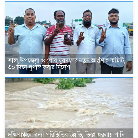
ভাঙ্গা উপজেলা ও পৌর যুবদলের নতুন আংশিক কমিটি,
৩০ দিনে পূর্ণাঙ্গ করার নির্দেশ
দক্ষিণাঞ্চলে বন্যা পরিস্থিতির উন্নতি, তিস্তা-ধরলায় পানি