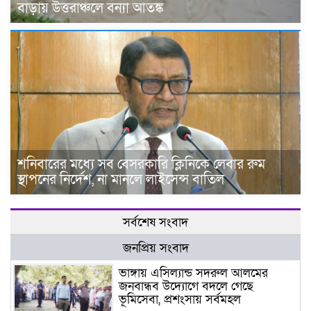
বাড়ায় উত্তরাঞ্চলে বন্যা আতঙ্ক
শনিবারের মধ্যে সব বেসরকারি ক্লিনিকে লেবার রুম
স্থাপনের নির্দেশ, না মানলে লাইসেন্স বাতিল
সর্বশেষ সংবাদ
জনপ্রিয় সংবাদ
ভাঙ্গায় এসিল্যান্ড সদরুল আলমের
জনবান্ধব উদ্যোগে বদলে গেছে
ভূমিসেবা, প্রশংসায় সর্বমহল