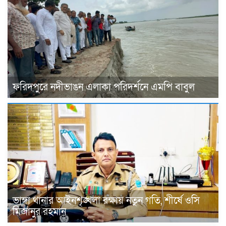
ফরিদপুরে নদীভাঙন এলাকা পরিদর্শনে এমপি বাবুল
ভাঙ্গা থানার আইনশৃঙ্খলা রক্ষায় নতুন গতি, শীর্ষে ওসি
মিজানুর রহমান