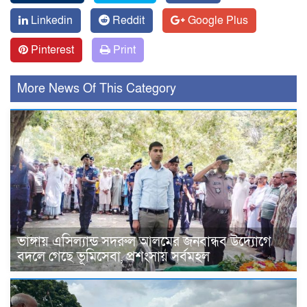
Linkedin
Reddit
Google Plus
Pinterest
Print
More News Of This Category
ভাঙ্গায় এসিল্যান্ড সদরুল আলমের জনবান্ধব উদ্যোগে
বদলে গেছে ভূমিসেবা, প্রশংসায় সর্বমহল