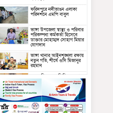
ফরিদপুরে নদীভাঙন এলাকা
পরিদর্শনে এমপি বাবুল
ভাঙ্গা উপজেলা স্বাস্থ্য ও পরিবার
পরিকল্পনা কর্মকর্তা হিসেবে
ডাক্তার মোহাম্মদ সোহাগ মিয়ার
যোগদান
ভাঙ্গা থানার আইনশৃঙ্খলা রক্ষায়
নতুন গতি, শীর্ষে ওসি মিজানুর
রহমান
ময়মনসিংহের অতিরিক্ত জেলা
প্রশাসক (রাজস্ব) আজিম উদ্দিন
ভূমি মন্ত্রণালয়ে পদায়ন
সাবেক এমপির প্রেস সেক্রেটারি
রফিকের ক্ষমতার দাপট ও গণ-
অসন্তোষের তথ্য গায়েব করে
ত্রিশাল থানার সাজানো রিপোর্ট