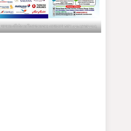
মুক্তাগাছায় জুলাই শহীদ
সামিদের কবর জিয়ারত ও পৌর
কমিটির কার্যক্রম শুরু
আপনার প্রতিষ্ঠানের বিজ্ঞাপনের জন্য যোগাযোগ করুন-০১৯২৪৭৫১১৮২
শহিদুল ইসলাম বাবুলের হাত
ধরে বদলে যাচ্ছে ফরিদপুর-৪ এর
গ্রামীণ জনপদ
ভাঙ্গা উপজেলা ও পৌর যুবদলের
নতুন আংশিক কমিটি, ৩০ দিনে
পূর্ণাঙ্গ করার নির্দেশ
মুক্তাগাছায় দাওগাঁও এ চিহ্নিত
মাদক ব্যবসায়ী কর্তৃক মিথ্যা
প্রপাগান্ডা ছড়ানোর প্রতিবাদে
বিক্ষোভ সমাবেশ