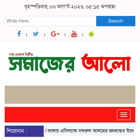
বৃহস্পতিবার, ০৬ অগাস্ট ২০২৬, ০৫:১৫ অপরাহ্ন
Search
Toggle
naviga
শিরোনাম :
ভাঙ্গায় এসিল্যান্ড সদরুল আলমের জনবান্ধব উদ্যোগে বদলে 