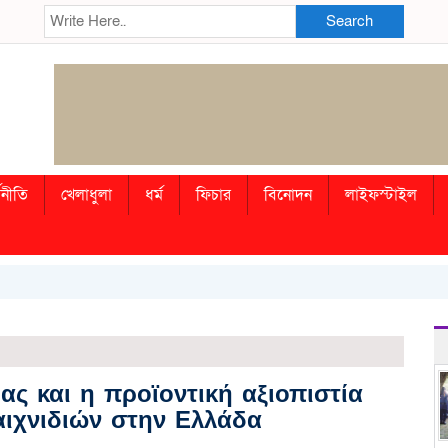
Search
থনীতি
খেলাধুলা
ধর্ম
ফিচার
বিনোদন
লাইফস্টাইল
ίας και η προϊοντική αξιοπιστία
ιχνιδιών στην Ελλάδα