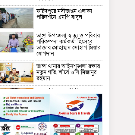
ফরিদপুরে নদীভাঙন এলাকা
পরিদর্শনে এমপি বাবুল
ভাঙ্গা উপজেলা স্বাস্থ্য ও পরিবার
পরিকল্পনা কর্মকর্তা হিসেবে
ডাক্তার মোহাম্মদ সোহাগ মিয়ার
যোগদান
ভাঙ্গা থানার আইনশৃঙ্খলা রক্ষায়
নতুন গতি, শীর্ষে ওসি মিজানুর
রহমান
ময়মনসিংহের অতিরিক্ত জেলা
প্রশাসক (রাজস্ব) আজিম উদ্দিন
ভূমি মন্ত্রণালয়ে পদায়ন
সাবেক এমপির প্রেস সেক্রেটারি
রফিকের ক্ষমতার দাপট ও গণ-
অসন্তোষের তথ্য গায়েব করে
ত্রিশাল থানার সাজানো রিপোর্ট