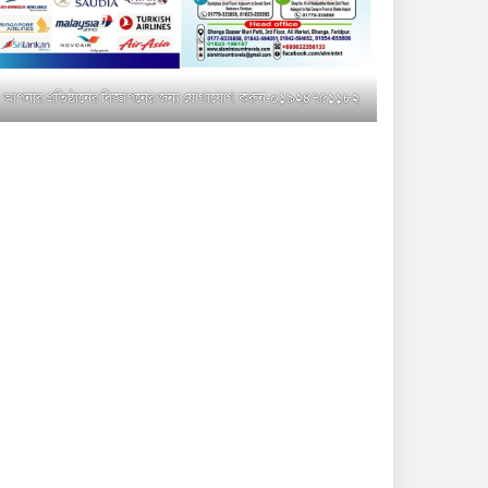
মুক্তাগাছায় জুলাই শহীদ
সামিদের কবর জিয়ারত ও পৌর
কমিটির কার্যক্রম শুরু
আপনার প্রতিষ্ঠানের বিজ্ঞাপনের জন্য যোগাযোগ করুন-০১৯২৪৭৫১১৮২
শহিদুল ইসলাম বাবুলের হাত
ধরে বদলে যাচ্ছে ফরিদপুর-৪ এর
গ্রামীণ জনপদ
ভাঙ্গা উপজেলা ও পৌর যুবদলের
নতুন আংশিক কমিটি, ৩০ দিনে
পূর্ণাঙ্গ করার নির্দেশ
মুক্তাগাছায় দাওগাঁও এ চিহ্নিত
মাদক ব্যবসায়ী কর্তৃক মিথ্যা
প্রপাগান্ডা ছড়ানোর প্রতিবাদে
বিক্ষোভ সমাবেশ