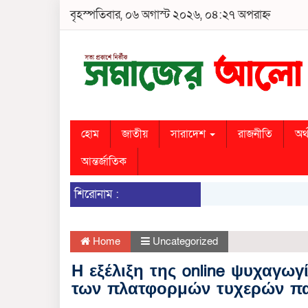
বৃহস্পতিবার, ০৬ অগাস্ট ২০২৬, ০৪:২৭ অপরাহ্ন
হোম
জাতীয়
সারাদেশ
রাজনীতি
অর্
আন্তর্জাতিক
শিরোনাম :
Home
Uncategorized
Η εξέλιξη της online ψυχαγωγ
των πλατφορμών τυχερών πα