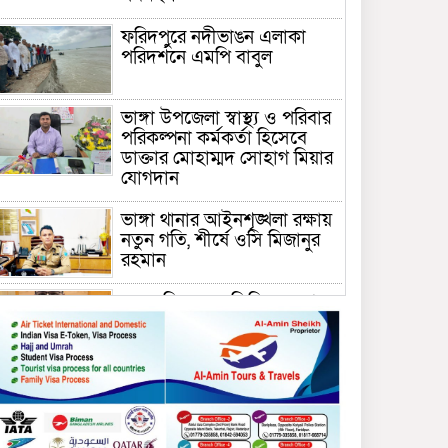
ফরিদপুরে নদীভাঙন এলাকা
পরিদর্শনে এমপি বাবুল
ভাঙ্গা উপজেলা স্বাস্থ্য ও পরিবার
পরিকল্পনা কর্মকর্তা হিসেবে
ডাক্তার মোহাম্মদ সোহাগ মিয়ার
যোগদান
ভাঙ্গা থানার আইনশৃঙ্খলা রক্ষায়
নতুন গতি, শীর্ষে ওসি মিজানুর
রহমান
ময়মনসিংহের অতিরিক্ত জেলা
প্রশাসক (রাজস্ব) আজিম উদ্দিন
ভূমি মন্ত্রণালয়ে পদায়ন
সাবেক এমপির প্রেস সেক্রেটারি
রফিকের ক্ষমতার দাপট ও গণ-
অসন্তোষের তথ্য গায়েব করে
ত্রিশাল থানার সাজানো রিপোর্ট