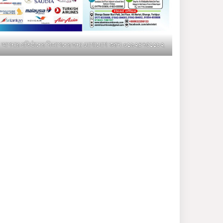
মুক্তাগাছায় জুলাই শহীদ
সামিদের কবর জিয়ারত ও পৌর
কমিটির কার্যক্রম শুরু
আপনার প্রতিষ্ঠানের বিজ্ঞাপনের জন্য যোগাযোগ করুন-০১৯২৪৭৫১১৮২
শহিদুল ইসলাম বাবুলের হাত
ধরে বদলে যাচ্ছে ফরিদপুর-৪ এর
গ্রামীণ জনপদ
ভাঙ্গা উপজেলা ও পৌর যুবদলের
নতুন আংশিক কমিটি, ৩০ দিনে
পূর্ণাঙ্গ করার নির্দেশ
মুক্তাগাছায় দাওগাঁও এ চিহ্নিত
মাদক ব্যবসায়ী কর্তৃক মিথ্যা
প্রপাগান্ডা ছড়ানোর প্রতিবাদে
বিক্ষোভ সমাবেশ