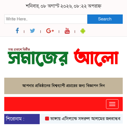
শনিবার, ০৮ অগাস্ট ২০২৬, ০৮:২২ অপরাহ্ন
Search
Toggle
naviga
শিরোনাম :
ভাঙ্গায় এসিল্যান্ড সদরুল আলমের জনবান্ধব উদ্যোগে 