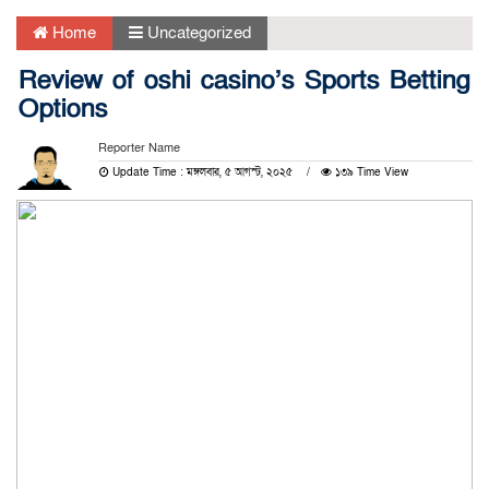
Home
Uncategorized
Review of oshi casino’s Sports Betting
Options
Reporter Name
Update Time : মঙ্গলবার, ৫ আগস্ট, ২০২৫
১৩৯ Time View