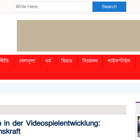
Search
থনীতি
খেলাধুলা
ধর্ম
ফিচার
বিনোদন
লাইফস্টাইল
 in der Videospielentwicklung:
skraft