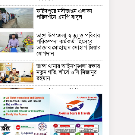
ফরিদপুরে নদীভাঙন এলাকা
পরিদর্শনে এমপি বাবুল
ভাঙ্গা উপজেলা স্বাস্থ্য ও পরিবার
পরিকল্পনা কর্মকর্তা হিসেবে
ডাক্তার মোহাম্মদ সোহাগ মিয়ার
যোগদান
ভাঙ্গা থানার আইনশৃঙ্খলা রক্ষায়
নতুন গতি, শীর্ষে ওসি মিজানুর
রহমান
ময়মনসিংহের অতিরিক্ত জেলা
প্রশাসক (রাজস্ব) আজিম উদ্দিন
ভূমি মন্ত্রণালয়ে পদায়ন
সাবেক এমপির প্রেস সেক্রেটারি
রফিকের ক্ষমতার দাপট ও গণ-
অসন্তোষের তথ্য গায়েব করে
ত্রিশাল থানার সাজানো রিপোর্ট