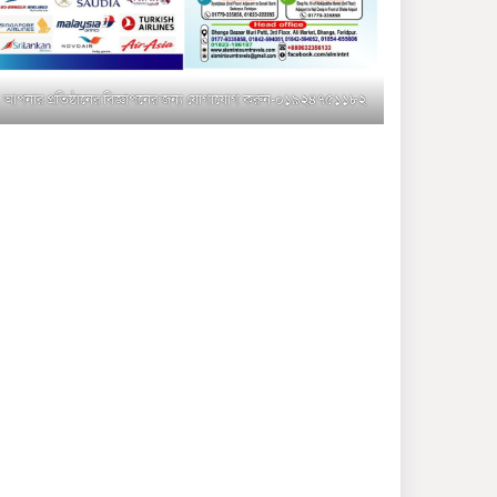
মুক্তাগাছায় জুলাই শহীদ
সামিদের কবর জিয়ারত ও পৌর
কমিটির কার্যক্রম শুরু
আপনার প্রতিষ্ঠানের বিজ্ঞাপনের জন্য যোগাযোগ করুন-০১৯২৪৭৫১১৮২
শহিদুল ইসলাম বাবুলের হাত
ধরে বদলে যাচ্ছে ফরিদপুর-৪ এর
গ্রামীণ জনপদ
ভাঙ্গা উপজেলা ও পৌর যুবদলের
নতুন আংশিক কমিটি, ৩০ দিনে
পূর্ণাঙ্গ করার নির্দেশ
মুক্তাগাছায় দাওগাঁও এ চিহ্নিত
মাদক ব্যবসায়ী কর্তৃক মিথ্যা
প্রপাগান্ডা ছড়ানোর প্রতিবাদে
বিক্ষোভ সমাবেশ