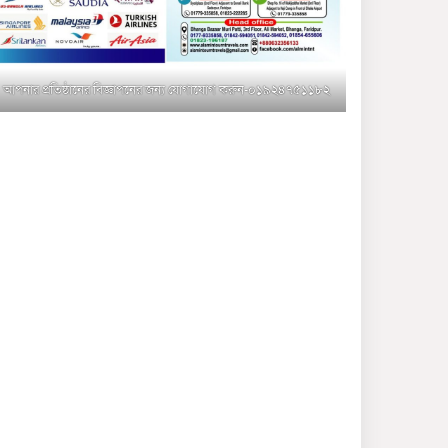
মুক্তাগাছায় জুলাই শহীদ
সামিদের কবর জিয়ারত ও পৌর
কমিটির কার্যক্রম শুরু
আপনার প্রতিষ্ঠানের বিজ্ঞাপনের জন্য যোগাযোগ করুন-০১৯২৪৭৫১১৮২
শহিদুল ইসলাম বাবুলের হাত
ধরে বদলে যাচ্ছে ফরিদপুর-৪ এর
গ্রামীণ জনপদ
ভাঙ্গা উপজেলা ও পৌর যুবদলের
নতুন আংশিক কমিটি, ৩০ দিনে
পূর্ণাঙ্গ করার নির্দেশ
মুক্তাগাছায় দাওগাঁও এ চিহ্নিত
মাদক ব্যবসায়ী কর্তৃক মিথ্যা
প্রপাগান্ডা ছড়ানোর প্রতিবাদে
বিক্ষোভ সমাবেশ