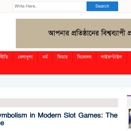
Search
থনীতি
খেলাধুলা
ধর্ম
ফিচার
বিনোদন
লাইফস্টাইল
ymbolism in Modern Slot Games: The
le