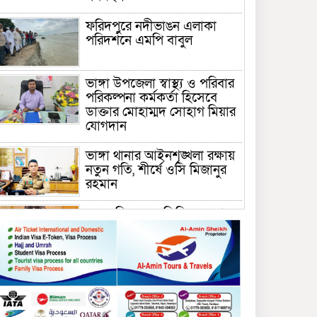
ফরিদপুরে নদীভাঙন এলাকা
পরিদর্শনে এমপি বাবুল
ভাঙ্গা উপজেলা স্বাস্থ্য ও পরিবার
পরিকল্পনা কর্মকর্তা হিসেবে
ডাক্তার মোহাম্মদ সোহাগ মিয়ার
যোগদান
ভাঙ্গা থানার আইনশৃঙ্খলা রক্ষায়
নতুন গতি, শীর্ষে ওসি মিজানুর
রহমান
ময়মনসিংহের অতিরিক্ত জেলা
প্রশাসক (রাজস্ব) আজিম উদ্দিন
ভূমি মন্ত্রণালয়ে পদায়ন
সাবেক এমপির প্রেস সেক্রেটারি
রফিকের ক্ষমতার দাপট ও গণ-
অসন্তোষের তথ্য গায়েব করে
ত্রিশাল থানার সাজানো রিপোর্ট