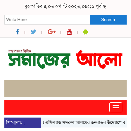
বৃহস্পতিবার, ০৬ অগাস্ট ২০২৬, ০৯:১১ পূর্বাহ্ন
Search
Toggle
naviga
শিরোনাম :
ভাঙ্গায় এসিল্যান্ড সদরুল আলমের জনবান্ধব উদ্যোগে বদলে গেছে 