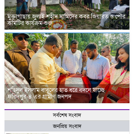
মুক্তাগাছায় জুলাই শহীদ সামিদের কবর জিয়ারত ও পৌর
কমিটির কার্যক্রম শুরু
শহিদুল ইসলাম বাবুলের হাত ধরে বদলে যাচ্ছে
ফরিদপুর-৪ এর গ্রামীণ জনপদ
সর্বশেষ সংবাদ
জনপ্রিয় সংবাদ