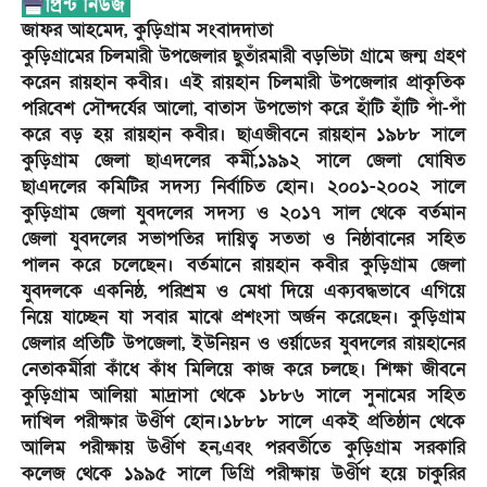
জাফর আহমেদ, কুড়িগ্রাম সংবাদদাতা
কুড়িগ্রামের চিলমারী উপজেলার ছুতাঁরমারী বড়ভিটা গ্রামে জন্ম গ্রহণ
করেন রায়হান কবীর। এই রায়হান চিলমারী উপজেলার প্রাকৃতিক
পরিবেশ সৌন্দর্যের আলো, বাতাস উপভোগ করে হাঁটি হাঁটি পাঁ-পাঁ
করে বড় হয় রায়হান কবীর। ছাএজীবনে রায়হান ১৯৮৮ সালে
কুড়িগ্রাম জেলা ছাএদলের কর্মী,১৯৯২ সালে জেলা ঘোষিত
ছাএদলের কমিটির সদস্য নির্বাচিত হোন। ২০০১-২০০২ সালে
কুড়িগ্রাম জেলা যুবদলের সদস্য ও ২০১৭ সাল থেকে বর্তমান
জেলা যুবদলের সভাপতির দায়িত্ব সততা ও নিষ্ঠাবানের সহিত
পালন করে চলেছেন। বর্তমানে রায়হান কবীর কুড়িগ্রাম জেলা
যুবদলকে একনিষ্ঠ, পরিশ্রম ও মেধা দিয়ে এক্যবদ্ধভাবে এগিয়ে
নিয়ে যাচ্ছেন যা সবার মাঝে প্রশংসা অর্জন করেছেন। কুড়িগ্রাম
জেলার প্রতিটি উপজেলা, ইউনিয়ন ও ওর্য়াডের যুবদলের রায়হানের
নেতাকর্মীরা কাঁধে কাঁধ মিলিয়ে কাজ করে চলছে। শিক্ষা জীবনে
কুড়িগ্রাম আলিয়া মাদ্রাসা থেকে ১৮৮৬ সালে সুনামের সহিত
দাখিল পরীক্ষার উর্ওীণ হোন।১৮৮৮ সালে একই প্রতিষ্ঠান থেকে
আলিম পরীক্ষায় উর্ওীণ হন,এবং পরবর্তীতে কুড়িগ্রাম সরকারি
কলেজ থেকে ১৯৯৫ সালে ডিগ্রি পরীক্ষায় উর্ওীণ হয়ে চাকুরির