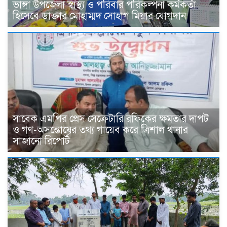
ভাঙ্গা উপজেলা স্বাস্থ্য ও পরিবার পরিকল্পনা কর্মকর্তা
হিসেবে ডাক্তার মোহাম্মদ সোহাগ মিয়ার যোগদান
সাবেক এমপির প্রেস সেক্রেটারি রফিকের ক্ষমতার দাপট
ও গণ-অসন্তোষের তথ্য গায়েব করে ত্রিশাল থানার
সাজানো রিপোর্ট