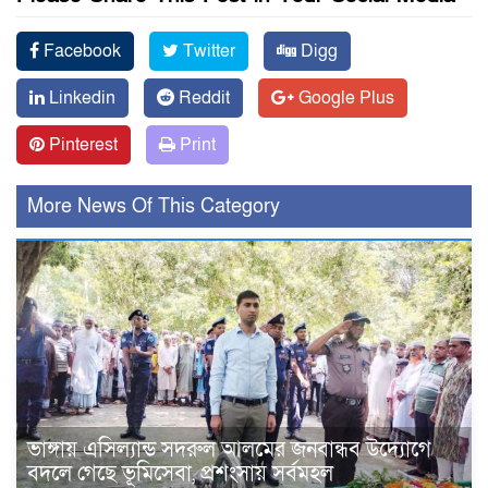
Facebook
Twitter
Digg
Linkedin
Reddit
Google Plus
Pinterest
Print
More News Of This Category
ভাঙ্গায় এসিল্যান্ড সদরুল আলমের জনবান্ধব উদ্যোগে
বদলে গেছে ভূমিসেবা, প্রশংসায় সর্বমহল