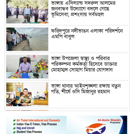
ভাঙ্গায় এসিল্যান্ড সদরুল আলমের
জনবান্ধব উদ্যোগে বদলে গেছে
ভূমিসেবা, প্রশংসায় সর্বমহল
ফরিদপুরে নদীভাঙন এলাকা পরিদর্শনে
এমপি বাবুল
ভাঙ্গা উপজেলা স্বাস্থ্য ও পরিবার
পরিকল্পনা কর্মকর্তা হিসেবে ডাক্তার
মোহাম্মদ সোহাগ মিয়ার যোগদান
ভাঙ্গা থানার আইনশৃঙ্খলা রক্ষায় নতুন
গতি, শীর্ষে ওসি মিজানুর রহমান
ময়মনসিংহের অতিরিক্ত জেলা প্রশাসক
(রাজস্ব) আজিম উদ্দিন ভূমি মন্ত্রণালয়ে
পদায়ন