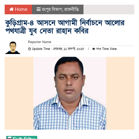
Home
রংপুর বিভাগ
,
রাজনীতি
কুড়িগ্রাম-৪ আসনে আগামী নির্বাচনে আলোর
পথযাত্রী যুব নেতা রাহান কবির
Reporter Name
Update Time : সোমবার, ১১ আগস্ট, ২০২৫
৭৭৩ Time View