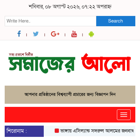
শনিবার, ০৮ অগাস্ট ২০২৬, ০৭:২২ অপরাহ্ন
Search
Toggle
naviga
শিরোনাম :
ভাঙ্গায় এসিল্যান্ড সদরুল আলমের জনবান্ধব উদ্যো