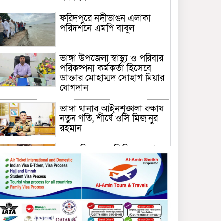
ফরিদপুরে নদীভাঙন এলাকা
পরিদর্শনে এমপি বাবুল
ভাঙ্গা উপজেলা স্বাস্থ্য ও পরিবার
পরিকল্পনা কর্মকর্তা হিসেবে
ডাক্তার মোহাম্মদ সোহাগ মিয়ার
যোগদান
ভাঙ্গা থানার আইনশৃঙ্খলা রক্ষায়
নতুন গতি, শীর্ষে ওসি মিজানুর
রহমান
ময়মনসিংহের অতিরিক্ত জেলা
প্রশাসক (রাজস্ব) আজিম উদ্দিন
ভূমি মন্ত্রণালয়ে পদায়ন
সাবেক এমপির প্রেস সেক্রেটারি
রফিকের ক্ষমতার দাপট ও গণ-
অসন্তোষের তথ্য গায়েব করে
ত্রিশাল থানার সাজানো রিপোর্ট