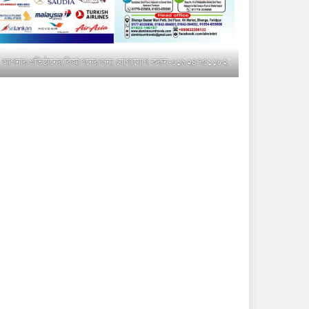
মুক্তাগাছায় জুলাই শহীদ
সামিদের কবর জিয়ারত ও পৌর
কমিটির কার্যক্রম শুরু
আপনার প্রতিষ্ঠানের বিজ্ঞাপনের জন্য যোগাযোগ করুন-০১৯২৪৭৫১১৮২
শহিদুল ইসলাম বাবুলের হাত
ধরে বদলে যাচ্ছে ফরিদপুর-৪ এর
গ্রামীণ জনপদ
ভাঙ্গা উপজেলা ও পৌর যুবদলের
নতুন আংশিক কমিটি, ৩০ দিনে
পূর্ণাঙ্গ করার নির্দেশ
মুক্তাগাছায় দাওগাঁও এ চিহ্নিত
মাদক ব্যবসায়ী কর্তৃক মিথ্যা
প্রপাগান্ডা ছড়ানোর প্রতিবাদে
বিক্ষোভ সমাবেশ