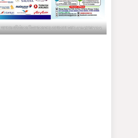
মুক্তাগাছায় জুলাই শহীদ
সামিদের কবর জিয়ারত ও পৌর
কমিটির কার্যক্রম শুরু
আপনার প্রতিষ্ঠানের বিজ্ঞাপনের জন্য যোগাযোগ করুন-০১৯২৪৭৫১১৮২
শহিদুল ইসলাম বাবুলের হাত
ধরে বদলে যাচ্ছে ফরিদপুর-৪ এর
গ্রামীণ জনপদ
ভাঙ্গা উপজেলা ও পৌর যুবদলের
নতুন আংশিক কমিটি, ৩০ দিনে
পূর্ণাঙ্গ করার নির্দেশ
মুক্তাগাছায় দাওগাঁও এ চিহ্নিত
মাদক ব্যবসায়ী কর্তৃক মিথ্যা
প্রপাগান্ডা ছড়ানোর প্রতিবাদে
বিক্ষোভ সমাবেশ