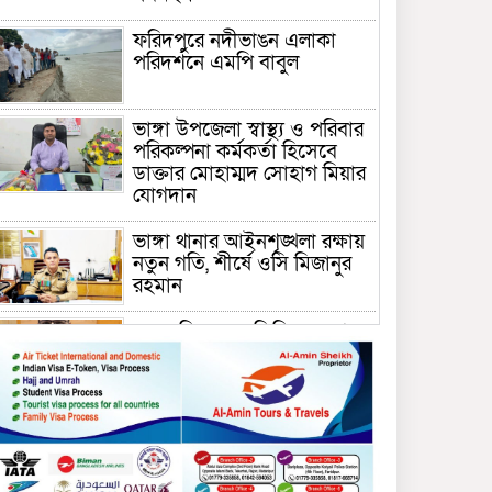
ফরিদপুরে নদীভাঙন এলাকা
পরিদর্শনে এমপি বাবুল
ভাঙ্গা উপজেলা স্বাস্থ্য ও পরিবার
পরিকল্পনা কর্মকর্তা হিসেবে
ডাক্তার মোহাম্মদ সোহাগ মিয়ার
যোগদান
ভাঙ্গা থানার আইনশৃঙ্খলা রক্ষায়
নতুন গতি, শীর্ষে ওসি মিজানুর
রহমান
ময়মনসিংহের অতিরিক্ত জেলা
প্রশাসক (রাজস্ব) আজিম উদ্দিন
ভূমি মন্ত্রণালয়ে পদায়ন
সাবেক এমপির প্রেস সেক্রেটারি
রফিকের ক্ষমতার দাপট ও গণ-
অসন্তোষের তথ্য গায়েব করে
ত্রিশাল থানার সাজানো রিপোর্ট