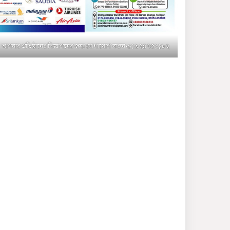
মুক্তাগাছায় জুলাই শহীদ
সামিদের কবর জিয়ারত ও পৌর
কমিটির কার্যক্রম শুরু
আপনার প্রতিষ্ঠানের বিজ্ঞাপনের জন্য যোগাযোগ করুন-০১৯২৪৭৫১১৮২
শহিদুল ইসলাম বাবুলের হাত
ধরে বদলে যাচ্ছে ফরিদপুর-৪ এর
গ্রামীণ জনপদ
ভাঙ্গা উপজেলা ও পৌর যুবদলের
নতুন আংশিক কমিটি, ৩০ দিনে
পূর্ণাঙ্গ করার নির্দেশ
মুক্তাগাছায় দাওগাঁও এ চিহ্নিত
মাদক ব্যবসায়ী কর্তৃক মিথ্যা
প্রপাগান্ডা ছড়ানোর প্রতিবাদে
বিক্ষোভ সমাবেশ