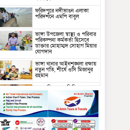
ফরিদপুরে নদীভাঙন এলাকা
পরিদর্শনে এমপি বাবুল
ভাঙ্গা উপজেলা স্বাস্থ্য ও পরিবার
পরিকল্পনা কর্মকর্তা হিসেবে
ডাক্তার মোহাম্মদ সোহাগ মিয়ার
যোগদান
ভাঙ্গা থানার আইনশৃঙ্খলা রক্ষায়
নতুন গতি, শীর্ষে ওসি মিজানুর
রহমান
ময়মনসিংহের অতিরিক্ত জেলা
প্রশাসক (রাজস্ব) আজিম উদ্দিন
ভূমি মন্ত্রণালয়ে পদায়ন
সাবেক এমপির প্রেস সেক্রেটারি
রফিকের ক্ষমতার দাপট ও গণ-
অসন্তোষের তথ্য গায়েব করে
ত্রিশাল থানার সাজানো রিপোর্ট