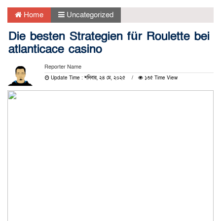
Home
Uncategorized
Die besten Strategien für Roulette bei
atlanticace casino
Reporter Name
Update Time : শনিবার, ২৪ মে, ২০২৫
১৩৫ Time View