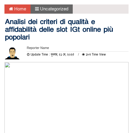
Home
Uncategorized
Analisi dei criteri di qualità e
affidabilità delle slot IGt online più
popolari
Reporter Name
Update Time : বুধবার, ২১ মে, ২০২৫
১৮৩ Time View