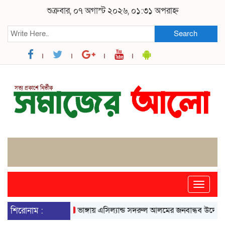
শুক্রবার, ০৭ অগাস্ট ২০২৬, ০১:৩১ অপরাহ্ন
Search
Toggle
naviga
শিরোনাম :
ভাঙ্গায় এসিল্যান্ড সদরুল আলমের জনবান্ধব উদ্যোগে বদলে