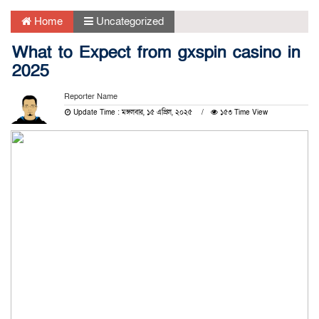
Home
Uncategorized
What to Expect from gxspin casino in
2025
Reporter Name
Update Time : মঙ্গলবার, ১৫ এপ্রিল, ২০২৫
১৫৩ Time View