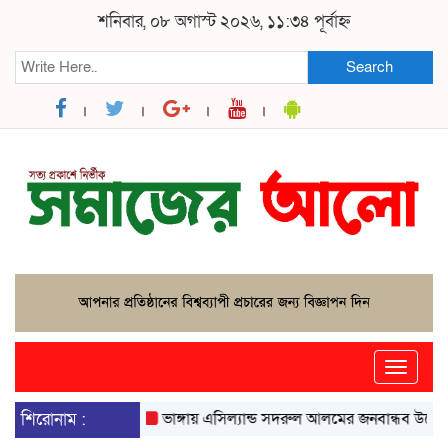
শনিবার, ০৮ অগাস্ট ২০২৬, ১১:৩৪ পূর্বাহ্ন
Search
Toggle
naviga
শিরোনাম :
ভাঙ্গায় এসিল্যান্ড সদরুল আলমের জনবান্ধব উদ্যোগে ব