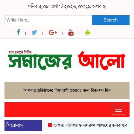
শনিবার, ০৮ অগাস্ট ২০২৬, ০৭:১৯ অপরাহ্ন
Search
Toggle
naviga
শিরোনাম :
ভাঙ্গায় এসিল্যান্ড সদরুল আলমের জনবান্ধব উদ্যোগে 