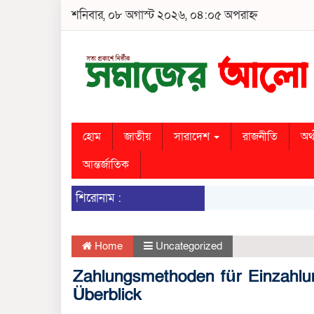
শনিবার, ০৮ অগাস্ট ২০২৬, ০৪:০৫ অপরাহ্ন
হোম
জাতীয়
সারাদেশ
রাজনীতি
অর্
আন্তর্জাতিক
শিরোনাম :
Home
Uncategorized
Zahlungsmethoden für Einzahlun
Überblick