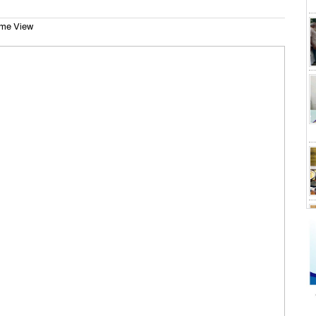
me View