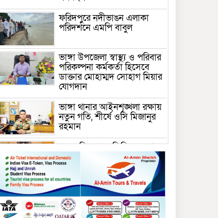
ফরিদপুরে নদীভাঙন এলাকা
পরিদর্শনে এমপি বাবুল
ভাঙ্গা উপজেলা স্বাস্থ্য ও পরিবার
পরিকল্পনা কর্মকর্তা হিসেবে
ডাক্তার মোহাম্মদ সোহাগ মিয়ার
যোগদান
ভাঙ্গা থানার আইনশৃঙ্খলা রক্ষায়
নতুন গতি, শীর্ষে ওসি মিজানুর
রহমান
ময়মনসিংহের অতিরিক্ত জেলা
প্রশাসক (রাজস্ব) আজিম উদ্দিন
ভূমি মন্ত্রণালয়ে পদায়ন
সাবেক এমপির প্রেস সেক্রেটারি
রফিকের ক্ষমতার দাপট ও গণ-
অসন্তোষের তথ্য গায়েব করে
ত্রিশাল থানার সাজানো রিপোর্ট