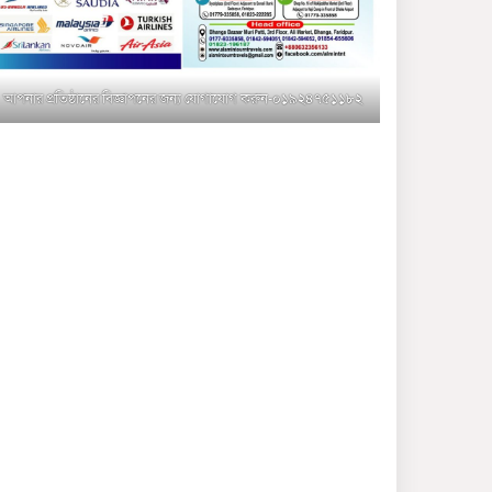
মুক্তাগাছায় জুলাই শহীদ
সামিদের কবর জিয়ারত ও পৌর
কমিটির কার্যক্রম শুরু
আপনার প্রতিষ্ঠানের বিজ্ঞাপনের জন্য যোগাযোগ করুন-০১৯২৪৭৫১১৮২
শহিদুল ইসলাম বাবুলের হাত
ধরে বদলে যাচ্ছে ফরিদপুর-৪ এর
গ্রামীণ জনপদ
ভাঙ্গা উপজেলা ও পৌর যুবদলের
নতুন আংশিক কমিটি, ৩০ দিনে
পূর্ণাঙ্গ করার নির্দেশ
মুক্তাগাছায় দাওগাঁও এ চিহ্নিত
মাদক ব্যবসায়ী কর্তৃক মিথ্যা
প্রপাগান্ডা ছড়ানোর প্রতিবাদে
বিক্ষোভ সমাবেশ