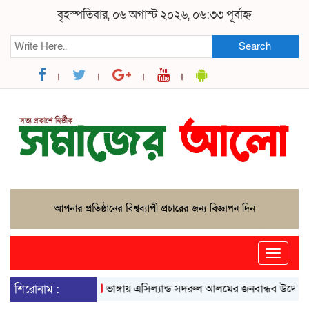
বৃহস্পতিবার, ০৬ অগাস্ট ২০২৬, ০৬:৩৩ পূর্বাহ্ন
Search
Toggle
naviga
শিরোনাম :
ভাঙ্গায় এসিল্যান্ড সদরুল আলমের জনবান্ধব উদ্যোগে বদলে