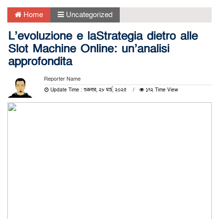
Home
Uncategorized
L’evoluzione e laStrategia dietro alle
Slot Machine Online: un’analisi
approfondita
Reporter Name
Update Time : শুক্রবার, ২৮ মার্চ, ২০২৫
১৭২ Time View