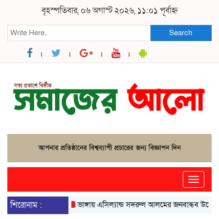
বৃহস্পতিবার, ০৬ অগাস্ট ২০২৬, ১১:০১ পূর্বাহ্ন
Search
Toggle
naviga
শিরোনাম :
ভাঙ্গায় এসিল্যান্ড সদরুল আলমের জনবান্ধব উদ্যোগে বদলে