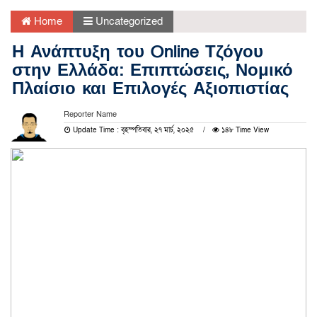
Home
Uncategorized
Η Ανάπτυξη του Online Τζόγου
στην Ελλάδα: Επιπτώσεις, Νομικό
Πλαίσιο και Επιλογές Αξιοπιστίας
Reporter Name
Update Time : বৃহস্পতিবার, ২৭ মার্চ, ২০২৫
১৪৮ Time View