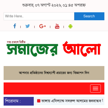
শুক্রবার, ০৭ অগাস্ট ২০২৬, ০১:৪৫ অপরাহ্ন
Search
Toggle
naviga
শিরোনাম :
ভাঙ্গায় এসিল্যান্ড সদরুল আলমের জনবান্ধব উদ্যোগে ব