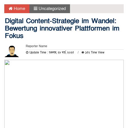
Home
Uncategorized
Digital Content-Strategie im Wandel:
Bewertung innovativer Plattformen im
Fokus
Reporter Name
Update Time : শুক্রবার, ২৮ মার্চ, ২০২৫
১৫২ Time View