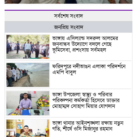
সর্বশেষ সংবাদ
জনপ্রিয় সংবাদ
ভাঙ্গায় এসিল্যান্ড সদরুল আলমের
জনবান্ধব উদ্যোগে বদলে গেছে
ভূমিসেবা, প্রশংসায় সর্বমহল
ফরিদপুরে নদীভাঙন এলাকা পরিদর্শনে
এমপি বাবুল
ভাঙ্গা উপজেলা স্বাস্থ্য ও পরিবার
পরিকল্পনা কর্মকর্তা হিসেবে ডাক্তার
মোহাম্মদ সোহাগ মিয়ার যোগদান
ভাঙ্গা থানার আইনশৃঙ্খলা রক্ষায় নতুন
গতি, শীর্ষে ওসি মিজানুর রহমান