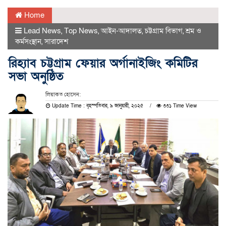
Home
Lead News
,
Top News
,
আইন-আদালত
,
চট্টগ্রাম বিভাগ
,
শ্রম ও
কর্মসংস্থান
,
সারাদেশ
রিহ্যাব চট্টগ্রাম ফেয়ার অর্গানাইজিং কমিটির
সভা অনুষ্ঠিত
লিয়াকত হোসেন:
Update Time : বৃহস্পতিবার, ৯ জানুয়ারী, ২০২৫
৩৩১ Time View