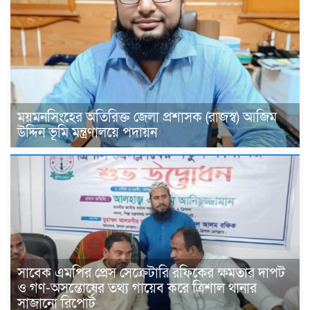
ময়মনসিংহের অতিরিক্ত জেলা প্রশাসক (রাজস্ব) আজিম
উদ্দিন ভূমি মন্ত্রণালয়ে পদায়ন
সাবেক এমপির প্রেস সেক্রেটারি রফিকের ক্ষমতার দাপট
ও গণ-অসন্তোষের তথ্য গায়েব করে ত্রিশাল থানার
সাজানো রিপোর্ট