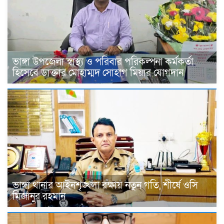
ভাঙ্গা উপজেলা স্বাস্থ্য ও পরিবার পরিকল্পনা কর্মকর্তা
হিসেবে ডাক্তার মোহাম্মদ সোহাগ মিয়ার যোগদান
ভাঙ্গা থানার আইনশৃঙ্খলা রক্ষায় নতুন গতি, শীর্ষে ওসি
মিজানুর রহমান