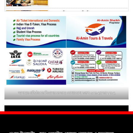
ময়মনসিংহের অতিরিক্ত জেলা প্রশাসক
(রাজস্ব) আজিম উদ্দিন ভূমি মন্ত্রণালয়ে
পদায়ন
সাবেক এমপির প্রেস সেক্রেটারি রফিকের
ক্ষমতার দাপট ও গণ-অসন্তোষের তথ্য
গায়েব করে ত্রিশাল থানার সাজানো
রিপোর্ট
মুক্তাগাছায় জুলাই শহীদ সামিদের কবর
জিয়ারত ও পৌর কমিটির কার্যক্রম শুরু
আপনার প্রতিষ্ঠানের বিজ্ঞাপনের জন্য যোগাযোগ করুন-০১৯২৪৭৫১১৮২
শহিদুল ইসলাম বাবুলের হাত ধরে বদলে
যাচ্ছে ফরিদপুর-৪ এর গ্রামীণ জনপদ
ভাঙ্গা উপজেলা ও পৌর যুবদলের নতুন
আংশিক কমিটি, ৩০ দিনে পূর্ণাঙ্গ করার