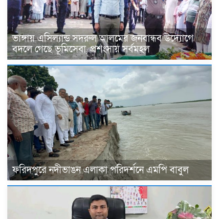
ভাঙ্গায় এসিল্যান্ড সদরুল আলমের জনবান্ধব উদ্যোগে
বদলে গেছে ভূমিসেবা, প্রশংসায় সর্বমহল
ফরিদপুরে নদীভাঙন এলাকা পরিদর্শনে এমপি বাবুল