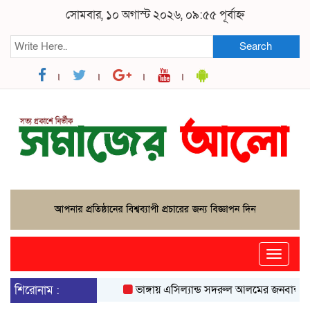
সোমবার, ১০ অগাস্ট ২০২৬, ০৯:৫৫ পূর্বাহ্ন
Search
Toggle
naviga
শিরোনাম :
ভাঙ্গায় এসিল্যান্ড সদরুল আলমের জনবান্ধব উদ্যো