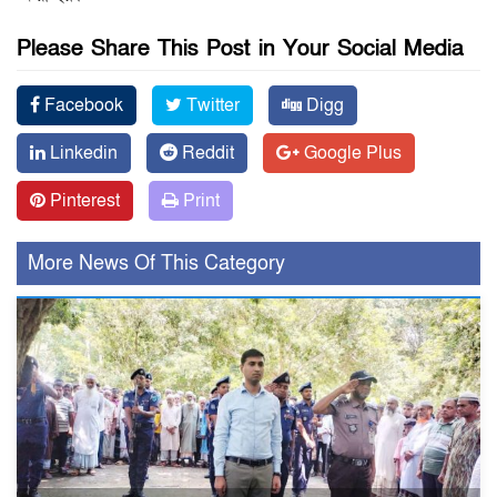
Please Share This Post in Your Social Media
Facebook
Twitter
Digg
Linkedin
Reddit
Google Plus
Pinterest
Print
More News Of This Category