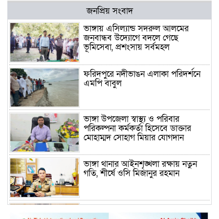
জনপ্রিয় সংবাদ
ভাঙ্গায় এসিল্যান্ড সদরুল আলমের
জনবান্ধব উদ্যোগে বদলে গেছে
ভূমিসেবা, প্রশংসায় সর্বমহল
ফরিদপুরে নদীভাঙন এলাকা পরিদর্শনে
এমপি বাবুল
ভাঙ্গা উপজেলা স্বাস্থ্য ও পরিবার
পরিকল্পনা কর্মকর্তা হিসেবে ডাক্তার
মোহাম্মদ সোহাগ মিয়ার যোগদান
ভাঙ্গা থানার আইনশৃঙ্খলা রক্ষায় নতুন
গতি, শীর্ষে ওসি মিজানুর রহমান
ময়মনসিংহের অতিরিক্ত জেলা প্রশাসক
(রাজস্ব) আজিম উদ্দিন ভূমি মন্ত্রণালয়ে