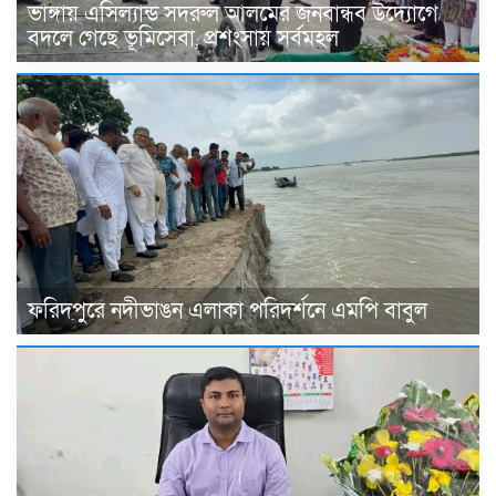
ভাঙ্গায় এসিল্যান্ড সদরুল আলমের জনবান্ধব উদ্যোগে
বদলে গেছে ভূমিসেবা, প্রশংসায় সর্বমহল
ফরিদপুরে নদীভাঙন এলাকা পরিদর্শনে এমপি বাবুল