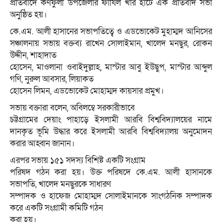
প্রতিবাদে কর্ণফুলী উপজেলার ফাযিল খাঁর হাটে এক প্রতিবাদ সভা
অনুষ্ঠিত হয়।
কে.এম. আলী হাসানের সভাপতিত্বে ও এডভোকেট মুহাম্মদ আনিসের
সঞ্চালনায় সভায় বক্তব্য রাখেন সোলাইমান, খালেদ মনছুর, রোকন
উদ্দীন, শাহাদাত
হোসেন, মাওলানা ওবাইদুল্লাহ, মাস্টার আবু ইউছুপ, মাস্টার আব্দুল
গণি, নুরুল আবসার, লিয়াকত
হোসেন লিমন, এডভোকেট মোহাম্মদ কায়সার প্রমুখ।
সভায় বক্তারা বলেন, অবিলম্বে সরকারীভাবে
চট্টগ্রামের দেয়াং পাহাড়ে ইসলামী আরবি বিশ্ববিদ্যালয়ের নামে
দানকৃত ভূমি উদ্ধার করে ইসলামী আরবি বিশ্ববিদ্যালয় অনুমোদন
করার আহ্বান জানান।
এরপর সভায় ১৫১ সদস্য বিশিষ্ট একটি সংগ্রাম
পরিষদ গঠন করা হয়। উক্ত পরিষদে কে.এম. আলী হাসানকে
সভাপতি, খালেদ মনছুরকে সাধারণ
সম্পাদক ও হাফেজ মোহাম্মদ সোলাইমানকে সাংগঠনিক সম্পাদক
করে একটি সংগ্রামী কমিটি গঠন
করা হয়।