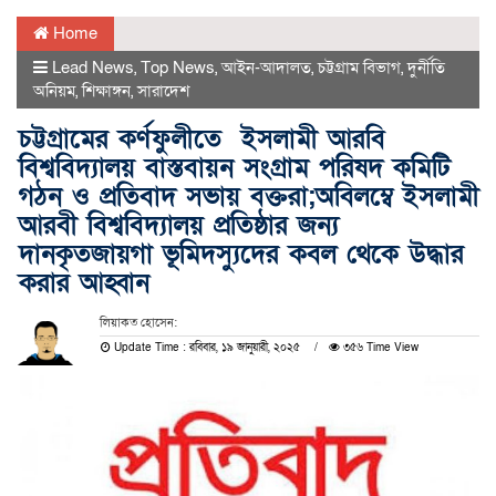
Home
Lead News
,
Top News
,
আইন-আদালত
,
চট্টগ্রাম বিভাগ
,
দুর্নীতি
অনিয়ম
,
শিক্ষাঙ্গন
,
সারাদেশ
চট্টগ্রামের কর্ণফুলীতে ইসলামী আরবি
বিশ্ববিদ্যালয় বাস্তবায়ন সংগ্রাম পরিষদ কমিটি
গঠন ও প্রতিবাদ সভায় বক্তরা;অবিলম্বে ইসলামী
আরবী বিশ্ববিদ্যালয় প্রতিষ্ঠার জন্য
দানকৃতজায়গা ভূমিদস্যুদের কবল থেকে উদ্ধার
করার আহ্বান
লিয়াকত হোসেন:
Update Time : রবিবার, ১৯ জানুয়ারী, ২০২৫
৩৫৬ Time View