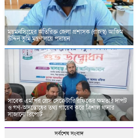
ময়মনসিংহের অতিরিক্ত জেলা প্রশাসক (রাজস্ব) আজিম
উদ্দিন ভূমি মন্ত্রণালয়ে পদায়ন
সাবেক এমপির প্রেস সেক্রেটারি রফিকের ক্ষমতার দাপট
ও গণ-অসন্তোষের তথ্য গায়েব করে ত্রিশাল থানার
সাজানো রিপোর্ট
সর্বশেষ সংবাদ