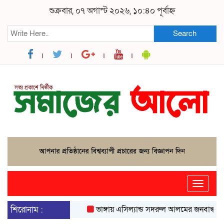
শুক্রবার, ০৭ অগাস্ট ২০২৬, ১০:৪০ পূর্বাহ্ন
Search
Toggle
naviga
শিরোনাম :
ভাঙ্গায় এসিল্যান্ড সদরুল আলমের জনবান্ধব উদ্যো