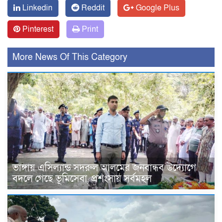
Linkedin
Reddit
Google Plus
Pinterest
Print
More News Of This Category
ভাঙ্গায় এসিল্যান্ড সদরুল আলমের জনবান্ধব উদ্যোগে
বদলে গেছে ভূমিসেবা, প্রশংসায় সর্বমহল