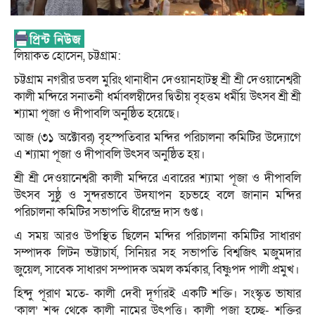
লিয়াকত হোসেন, চট্টগ্রাম:
চট্টগ্রাম নগরীর ডবল মুরিং থানাধীন দেওয়ানহাটস্থ শ্রী শ্রী দেওয়ানেশ্বরী
কালী মন্দিরে সনাতনী ধর্মাবলম্বীদের দ্বিতীয় বৃহত্তম ধর্মীয় উৎসব শ্রী শ্রী
শ্যামা পূজা ও দীপাবলি অনুষ্ঠিত হয়েছে।
আজ (৩১ অক্টোবর) বৃহস্পতিবার মন্দির পরিচালনা কমিটির উদ্যোগে
এ শ্যামা পূজা ও দীপাবলি উৎসব অনুষ্ঠিত হয়।
শ্রী শ্রী দেওয়ানেশ্বরী কালী মন্দিরে এবারের শ্যামা পূজা ও দীপাবলি
উৎসব সুষ্ঠু ও সুন্দরভাবে উদযাপন হচভহে বলে জানান মন্দির
পরিচালনা কমিটির সভাপতি ধীরেন্দ্র দাস গুপ্ত।
এ সময় আরও উপস্থিত ছিলেন মন্দির পরিচালনা কমিটির সাধারণ
সম্পাদক লিটন ভট্টাচার্য, সিনিয়র সহ সভাপতি বিশ্বজিৎ মজুমদার
জুয়েল, সাবেক সাধারণ সম্পাদক অমল কর্মকার, বিষ্ণুপদ পালী প্রমুখ।
হিন্দু পূরাণ মতে- কালী দেবী দূর্গারই একটি শক্তি। সংস্কৃত ভাষার
‘কাল’ শব্দ থেকে কালী নামের উৎপত্তি। কালী পূজা হচ্ছে- শক্তির