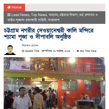
Home
Lead News
,
Top News
,
অন্যান্য
,
চট্টগ্রাম বিভাগ
,
ধর্ম
,
প্রশাসন ও
আইন-শৃঙ্খলা রক্ষাকারী বাহিনী
,
সারাদেশ
চট্টগ্রাম নগরীর দেওয়ানেশ্বরী কালি মন্দিরে
শ্যামা পূজা ও দীপাবলি অনুষ্ঠিত
লিয়াকত হোসেন:
Update Time : বৃহস্পতিবার, ৩১ অক্টোবর, ২০২৪
৩৪৯ Time View