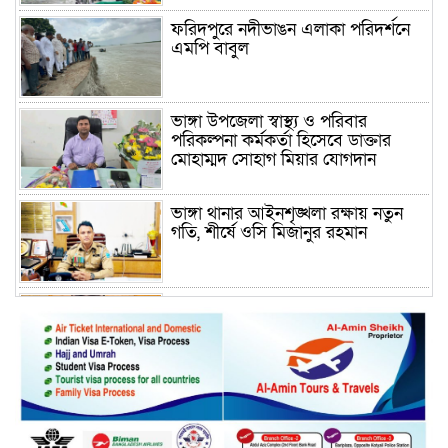
ফরিদপুরে নদীভাঙন এলাকা পরিদর্শনে
এমপি বাবুল
ভাঙ্গা উপজেলা স্বাস্থ্য ও পরিবার
পরিকল্পনা কর্মকর্তা হিসেবে ডাক্তার
মোহাম্মদ সোহাগ মিয়ার যোগদান
ভাঙ্গা থানার আইনশৃঙ্খলা রক্ষায় নতুন
গতি, শীর্ষে ওসি মিজানুর রহমান
ময়মনসিংহের অতিরিক্ত জেলা প্রশাসক
(রাজস্ব) আজিম উদ্দিন ভূমি মন্ত্রণালয়ে
পদায়ন
সাবেক এমপির প্রেস সেক্রেটারি রফিকের
ক্ষমতার দাপট ও গণ-অসন্তোষের তথ্য
গায়েব করে ত্রিশাল থানার সাজানো