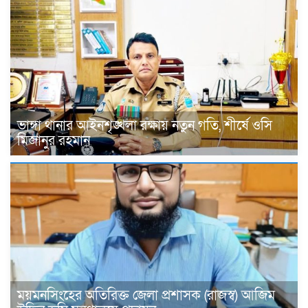
ভাঙ্গা থানার আইনশৃঙ্খলা রক্ষায় নতুন গতি, শীর্ষে ওসি
মিজানুর রহমান
ময়মনসিংহের অতিরিক্ত জেলা প্রশাসক (রাজস্ব) আজিম