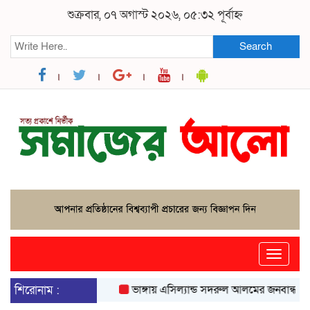
শুক্রবার, ০৭ অগাস্ট ২০২৬, ০৫:৩২ পূর্বাহ্ন
Search
Toggle
naviga
শিরোনাম :
ভাঙ্গায় এসিল্যান্ড সদরুল আলমের জনবান্ধব উদ্যোগ