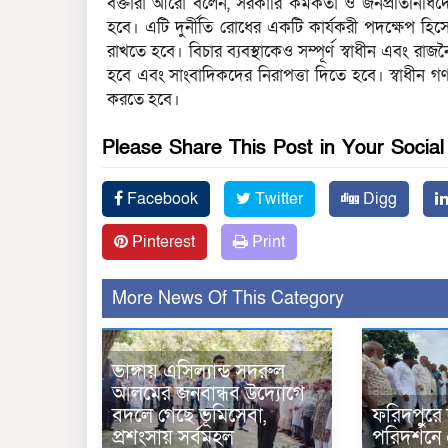
বক্তারা আরো বলেন, সরকারি কর্মকর্তা ও জনপ্রতিনিধ
হবে। এটি দুর্নীতি রোধের একটি কার্যকরী পদক্ষেপ হিসে
রাখতে হবে। বিচার ব্যবস্থাকেও সম্পূর্ণ স্বাধীন এবং রা
হবে এবং সাংবাদিকদের নিরাপত্তা দিতে হবে। স্বাধীন গণ
করতে হবে।
Please Share This Post in Your Socia
Facebook
Twitter
Digg
Pinterest
Print
More News Of This Category
ভাঙ্গায় এসিল্যান্ড সদরুল
আলমের জনবান্ধব উদ্যোগে
বদলে গেছে ভূমিসেবা,
ফরিদপুরে
প্রশংসায় সর্বমহল
পরিদর্শনে