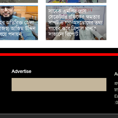
সাবেক এমপির প্রেস
সেক্রেটারি রফিকের ক্ষমতার
ের অতিরিক্ত জেলা
দাপট ও গণ-অসন্তোষের তথ্য
াজস্ব) আজিম উদ্দিন
গায়েব করে ত্রিশাল থানার
রণালয়ে পদায়ন
সাজানো রিপোর্ট
Advertise
A
প
ঢ
E
: