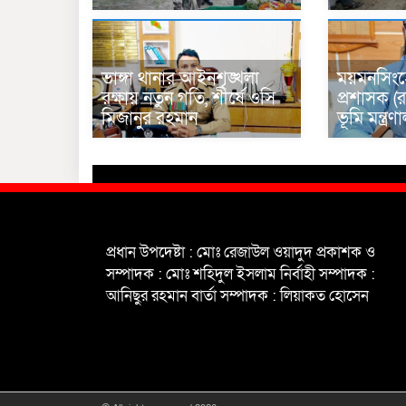
ভাঙ্গা থানার আইনশৃঙ্খলা
ময়মনসিংহ
রক্ষায় নতুন গতি, শীর্ষে ওসি
প্রশাসক (র
মিজানুর রহমান
ভূমি মন্ত্
প্রধান উপদেষ্টা : মোঃ রেজাউল ওয়াদুদ প্রকাশক ও
সম্পাদক : মোঃ শহিদুল ইসলাম নির্বাহী সম্পাদক :
আনিছুর রহমান বার্তা সম্পাদক : লিয়াকত হোসেন