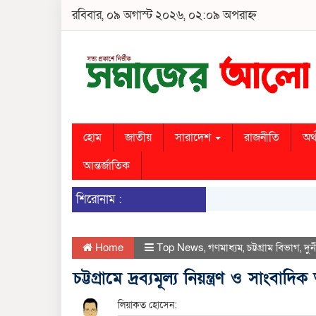
রবিবার, ০৯ অগাস্ট ২০২৬, ০২:০৯ অপরাহ্ন
হোম
জাতীয়
সারাদেশ
রাজনীতি
অর্
আন্তর্জাতিক
শিরোনাম :
Home
Top News
,
গণমাধ্যম
,
চট্টগ্রাম বিভাগ
,
দুর
চট্টগ্রামে দ্রব্যমূল্য নিয়ন্ত্রণ ও সাংবা
লিয়াকত হোসেন: