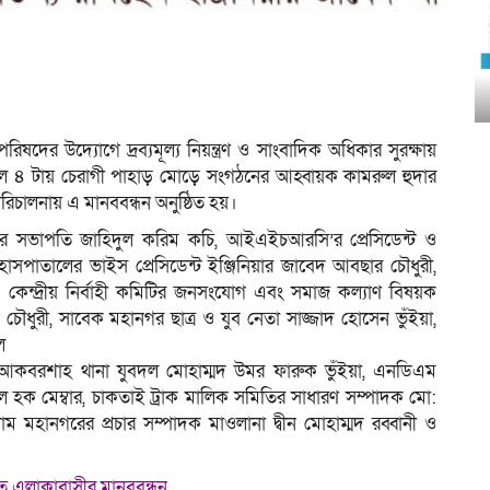
রিষদের উদ্যোগে দ্রব্যমূল্য নিয়ন্ত্রণ ও সাংবাদিক অধিকার সুরক্ষায়
িকাল ৪ টায় চেরাগী পাহাড় মোড়ে সংগঠনের আহ্বায়ক কামরুল হুদার
িচালনায় এ মানববন্ধন অনুষ্ঠিত হয়।
ষদের সভাপতি জাহিদুল করিম কচি, আইএইচআরসি’র প্রেসিডেন্ট ও
হাসপাতালের ভাইস প্রেসিডেন্ট ইঞ্জিনিয়ার জাবেদ আবছার চৌধুরী,
কেন্দ্রীয় নির্বাহী কমিটির জনসংযোগ এবং সমাজ কল্যাণ বিষয়ক
ৌধুরী, সাবেক মহানগর ছাত্র ও যুব নেতা সাজ্জাদ হোসেন ভুঁইয়া,
ল
িন, আকবরশাহ থানা যুবদল মোহাম্মদ উমর ফারুক ভুঁইয়া, এনডিএম
ুল হক মেম্বার, চাকতাই ট্রাক মালিক সমিতির সাধারণ সম্পাদক মো:
াম মহানগরের প্রচার সম্পাদক মাওলানা দ্বীন মোহাম্মদ রব্বানী ও
তে এলাকাবাসীর মানববন্ধন