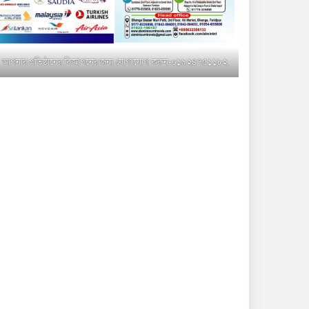
মুক্তাগাছায় জুলাই শহীদ
সামিদের কবর জিয়ারত ও পৌর
কমিটির কার্যক্রম শুরু
আপনার প্রতিষ্ঠানের বিজ্ঞাপনের জন্য যোগাযোগ করুন-০১৯২৪৭৫১১৮২
শহিদুল ইসলাম বাবুলের হাত
ধরে বদলে যাচ্ছে ফরিদপুর-৪ এর
গ্রামীণ জনপদ
ভাঙ্গা উপজেলা ও পৌর যুবদলের
নতুন আংশিক কমিটি, ৩০ দিনে
পূর্ণাঙ্গ করার নির্দেশ
মুক্তাগাছায় দাওগাঁও এ চিহ্নিত
মাদক ব্যবসায়ী কর্তৃক মিথ্যা
প্রপাগান্ডা ছড়ানোর প্রতিবাদে
বিক্ষোভ সমাবেশ