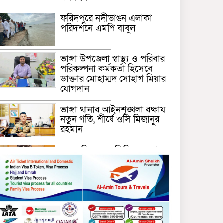
ফরিদপুরে নদীভাঙন এলাকা
পরিদর্শনে এমপি বাবুল
ভাঙ্গা উপজেলা স্বাস্থ্য ও পরিবার
পরিকল্পনা কর্মকর্তা হিসেবে
ডাক্তার মোহাম্মদ সোহাগ মিয়ার
যোগদান
ভাঙ্গা থানার আইনশৃঙ্খলা রক্ষায়
নতুন গতি, শীর্ষে ওসি মিজানুর
রহমান
ময়মনসিংহের অতিরিক্ত জেলা
প্রশাসক (রাজস্ব) আজিম উদ্দিন
ভূমি মন্ত্রণালয়ে পদায়ন
সাবেক এমপির প্রেস সেক্রেটারি
রফিকের ক্ষমতার দাপট ও গণ-
অসন্তোষের তথ্য গায়েব করে
ত্রিশাল থানার সাজানো রিপোর্ট