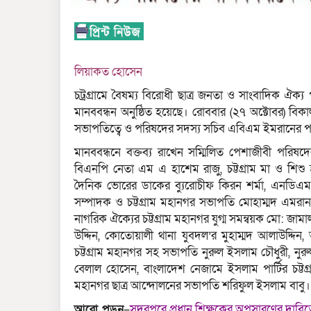
লিয়াকত হোসেন
চট্রগ্রামে বৈষম্য বিরোধী ছাত্র জনতা ও সাংবাদিক ঐক্য প
মানববন্ধন অনুষ্ঠিত হয়েছে। রোববার (২৭ অক্টোবর) ব
সভাপতিত্বে ও পরিষদের সদস্য সচিব এবিএম ইমরানের পর
মানববন্ধনে বক্তব্য রাখেন সম্মিলিত পেশাজীবী পরি
বিএনপি নেতা এম এ হাশেম রাজু, চট্টগ্রাম মা ও শিশু 
দৈনিক ভোরের ডাকের ব্যুরোচীফ কিরন শর্মা, এনডিএম 
সম্পাদক ও চট্টগ্রাম মহানগর সভাপতি মোহাম্মদ এমরান চ
নাগরিক ঐক্যের চট্টগ্রাম মহানগর যুগ্ম সমন্বয়ক মো: জামা
উদ্দিন, কোতোয়ালী থানা যুবদল’র মুহাম্মদ আলাউদ্দ
চট্টগ্রাম মহানগর সহ সভাপতি নুরুল ইসলাম চৌধুরী, নুর
বেলাল হোসেন, বাংলাদেশ নেজামে ইসলাম পার্টির চট্টগ্র
মহানগর ছাত্র আন্দোলনের সভাপতি শরিফুল ইসলাম বাবু।
আরো পড়ুন
–
সদরপুরে প্রধান শিক্ষকের অপসারণের দাবি