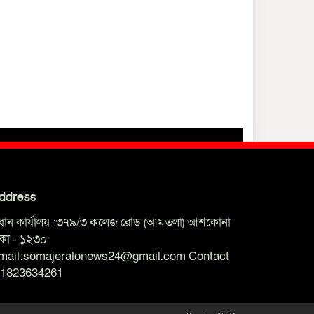
ddress
্রধান কার্যালয় :৩৭৯/৩ কলেজ রোড (আমতলা) আশকোনা
াকা - ১২৩০
mail:somajeralonews24@gmail.com Contact
01823634261