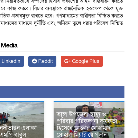
িদের নিয়মিতভাবে সম্পদের হিসাব প্রকাশের আইন বাস্তবায়ন করতে
বে কাজ করবে। বিচার ব্যবস্থাকে রাজনৈতিক হস্তক্ষেপ থেকে মুক্ত
জনৈতিক প্রভাবমুক্ত রাখতে হবে। গণমাধ্যমের স্বাধীনতা নিশ্চিত করতে
মাধ্যমের মাধ্যমে দুর্নীতি এবং অনিয়ম তুলে ধরার পরিবেশ নিশ্চিত
l Media
Linkedin
Reddit
Google Plus
ভাঙ্গা উপজেলা স্বাস্থ্য ও
পরিবার পরিকল্পনা কর্মকর্তা
 নদীভাঙন এলাকা
হিসেবে ডাক্তার মোহাম্মদ
 এমপি বাবুল
সোহাগ মিয়ার যোগদান