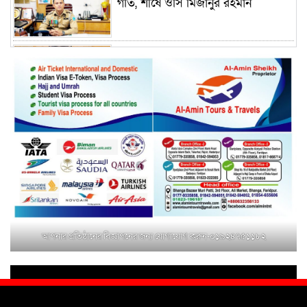
গতি, শীর্ষে ওসি মিজানুর রহমান
ময়মনসিংহের অতিরিক্ত জেলা প্রশাসক
(রাজস্ব) আজিম উদ্দিন ভূমি মন্ত্রণালয়ে
পদায়ন
সাবেক এমপির প্রেস সেক্রেটারি রফিকের
ক্ষমতার দাপট ও গণ-অসন্তোষের তথ্য
গায়েব করে ত্রিশাল থানার সাজানো
রিপোর্ট
মুক্তাগাছায় জুলাই শহীদ সামিদের কবর
জিয়ারত ও পৌর কমিটির কার্যক্রম শুরু
আপনার প্রতিষ্ঠানের বিজ্ঞাপনের জন্য যোগাযোগ করুন-০১৯২৪৭৫১১৮২
শহিদুল ইসলাম বাবুলের হাত ধরে বদলে
যাচ্ছে ফরিদপুর-৪ এর গ্রামীণ জনপদ