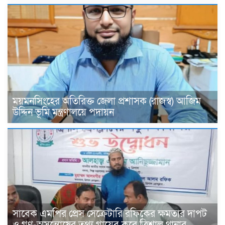
ময়মনসিংহের অতিরিক্ত জেলা প্রশাসক (রাজস্ব) আজিম
উদ্দিন ভূমি মন্ত্রণালয়ে পদায়ন
সাবেক এমপির প্রেস সেক্রেটারি রফিকের ক্ষমতার দাপট