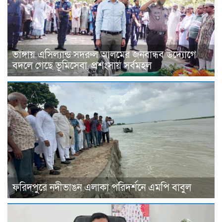
ভাঙ্গায় এসিল্যান্ড সদরুল আলমের জনবান্ধব উদ্যোগে
বদলে গেছে ভূমিসেবা, প্রশংসায় সর্বমহল
ফরিদপুরে নদীভাঙন এলাকা পরিদর্শনে এমপি বাবুল