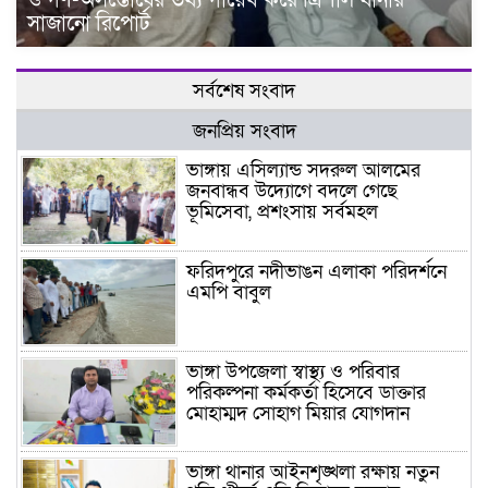
ও গণ-অসন্তোষের তথ্য গায়েব করে ত্রিশাল থানার
সাজানো রিপোর্ট
সর্বশেষ সংবাদ
জনপ্রিয় সংবাদ
ভাঙ্গায় এসিল্যান্ড সদরুল আলমের
জনবান্ধব উদ্যোগে বদলে গেছে
ভূমিসেবা, প্রশংসায় সর্বমহল
ফরিদপুরে নদীভাঙন এলাকা পরিদর্শনে
এমপি বাবুল
ভাঙ্গা উপজেলা স্বাস্থ্য ও পরিবার
পরিকল্পনা কর্মকর্তা হিসেবে ডাক্তার
মোহাম্মদ সোহাগ মিয়ার যোগদান
ভাঙ্গা থানার আইনশৃঙ্খলা রক্ষায় নতুন