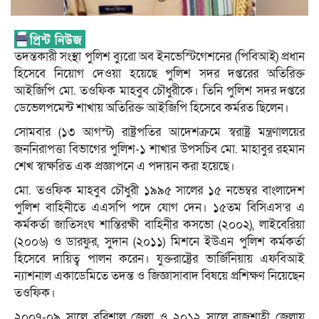
তদন্তকারী সংস্থা পুলিশ ব্যুরো অব ইনভেস্টিগেশনের (পিবিআই) প্রধান
হিসেবে নিয়োগ দেওয়া হয়েছে পুলিশ সদর দপ্তরের অতিরিক্ত
আইজিপি মো. তওফিক মাহবুব চৌধুরীকে। তিনি পুলিশ সদর দপ্তরে
ডেভেলপমেন্ট শাখায় অতিরিক্ত আইজিপি হিসেবে কর্মরত ছিলেন।
সোমবার (১৩ আগস্ট) রাষ্ট্রপতির আদেশক্রমে স্বরাষ্ট্র মন্ত্রণালয়ের
জননিরাপত্তা বিভাগের পুলিশ-১ শাখার উপসচিব মো. মাহাবুর রহমান
শেখ স্বাক্ষরিত এক প্রজ্ঞাপনে এ পদায়ন করা হয়েছে।
মো. তওফিক মাহবুব চৌধুরী ১৯৯৫ সালের ১৫ নভেম্বর বাংলাদেশ
পুলিশ বাহিনীতে এএসপি পদে যোগ দেন। ১৫তম বিসিএস’র এ
কর্মকর্তা জাতিসংঘ শান্তিরক্ষী বাহিনীর কসভো (২০০২), লাইবেরিয়া
(২০০৬) ও ডারফুর, সুদান (২০১১) মিশনে ইউএন পুলিশ কর্মকর্তা
হিসেবে দায়িত্ব পালন করেন। যুক্তরাষ্ট্রের ভার্জিনিয়ায় এফবিআই
ন্যাশনাল একাডেমিতে তদন্ত ও জিজ্ঞাসাবাদ বিষয়ে প্রশিক্ষণ নিয়েছেন
তওফিক।
২০০৭-০৯ সালে বরিশাল জেলা ও ২০১২ সালে রাজশাহী জেলায়