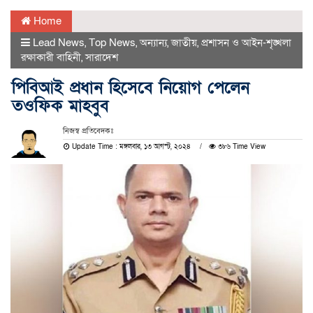
Home
Lead News
,
Top News
,
অন্যান্য
,
জাতীয়
,
প্রশাসন ও আইন-শৃঙ্খলা
রক্ষাকারী বাহিনী
,
সারাদেশ
পিবিআই প্রধান হিসেবে নিয়োগ পেলেন
তওফিক মাহবুব
নিজস্ব প্রতিবেদকঃ
Update Time : মঙ্গলবার, ১৩ আগস্ট, ২০২৪
৩৮৬ Time View