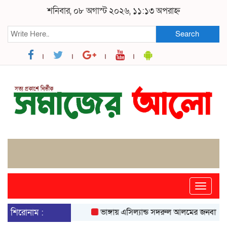
শনিবার, ০৮ অগাস্ট ২০২৬, ১১:১৩ অপরাহ্ন
Search
Toggle
naviga
শিরোনাম :
ভাঙ্গায় এসিল্যান্ড সদরুল আলমের জনবান্ধব উদ্