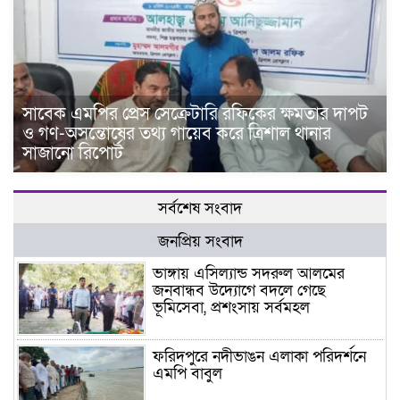
সাবেক এমপির প্রেস সেক্রেটারি রফিকের ক্ষমতার দাপট
ও গণ-অসন্তোষের তথ্য গায়েব করে ত্রিশাল থানার
সাজানো রিপোর্ট
সর্বশেষ সংবাদ
জনপ্রিয় সংবাদ
ভাঙ্গায় এসিল্যান্ড সদরুল আলমের
জনবান্ধব উদ্যোগে বদলে গেছে
ভূমিসেবা, প্রশংসায় সর্বমহল
ফরিদপুরে নদীভাঙন এলাকা পরিদর্শনে
এমপি বাবুল