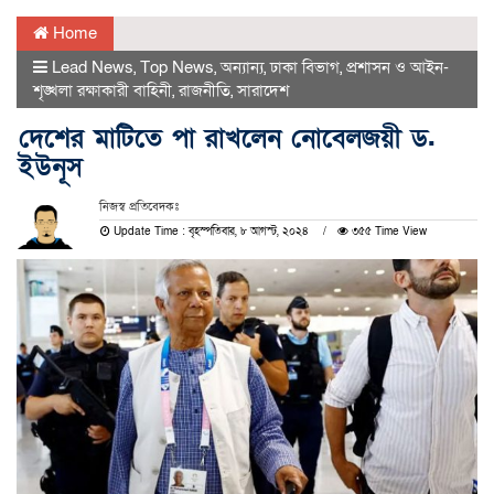
Home
Lead News
,
Top News
,
অন্যান্য
,
ঢাকা বিভাগ
,
প্রশাসন ও আইন-
শৃঙ্খলা রক্ষাকারী বাহিনী
,
রাজনীতি
,
সারাদেশ
দেশের মাটিতে পা রাখলেন নোবেলজয়ী ড.
ইউনূস
নিজস্ব প্রতিবেদকঃ
Update Time : বৃহস্পতিবার, ৮ আগস্ট, ২০২৪
৩৫৫ Time View