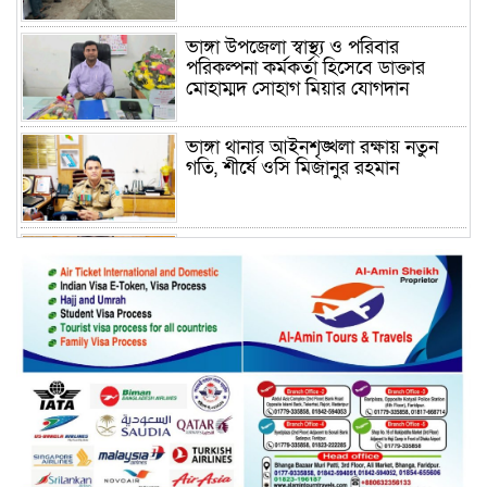
ভাঙ্গা উপজেলা স্বাস্থ্য ও পরিবার
পরিকল্পনা কর্মকর্তা হিসেবে ডাক্তার
মোহাম্মদ সোহাগ মিয়ার যোগদান
ভাঙ্গা থানার আইনশৃঙ্খলা রক্ষায় নতুন
গতি, শীর্ষে ওসি মিজানুর রহমান
ময়মনসিংহের অতিরিক্ত জেলা প্রশাসক
(রাজস্ব) আজিম উদ্দিন ভূমি মন্ত্রণালয়ে
পদায়ন
সাবেক এমপির প্রেস সেক্রেটারি রফিকের
ক্ষমতার দাপট ও গণ-অসন্তোষের তথ্য
গায়েব করে ত্রিশাল থানার সাজানো
রিপোর্ট
মুক্তাগাছায় জুলাই শহীদ সামিদের কবর
জিয়ারত ও পৌর কমিটির কার্যক্রম শুরু