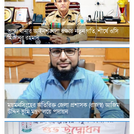
ভাঙ্গা থানার আইনশৃঙ্খলা রক্ষায় নতুন গতি, শীর্ষে ওসি
মিজানুর রহমান
ময়মনসিংহের অতিরিক্ত জেলা প্রশাসক (রাজস্ব) আজিম
উদ্দিন ভূমি মন্ত্রণালয়ে পদায়ন