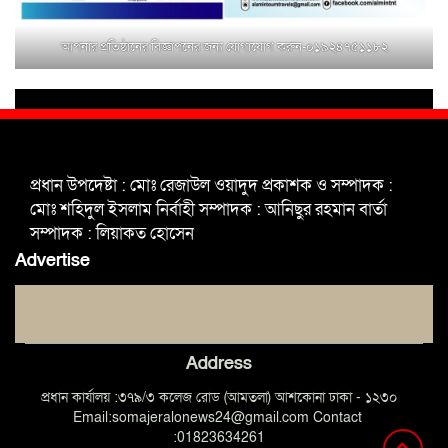
আপনার প্রতিষ্ঠানের বিজ্ঞাপনের জন্য যোগাযোগ করুন-০১৯২৪৭৫১১৮২
শহিদুল ইসলাম বাবুলের হাত ধরে বদলে
যাচ্ছে ফরিদপুর-৪ এর গ্রামীণ জনপদ
ভাঙ্গা উপজেলা ও পৌর যুবদলের নতুন
আংশিক কমিটি, ৩০ দিনে পূর্ণাঙ্গ করার
প্রধান উপদেষ্টা : মোঃ রেজাউল ওয়াদুদ প্রকাশক ও সম্পাদক :
নির্দেশ
মোঃ শহিদুল ইসলাম নির্বাহী সম্পাদক : আনিছুর রহমান বার্তা
সম্পাদক : লিয়াকত হোসেন
মুক্তাগাছায় দাওগাঁও এ চিহ্নিত মাদক
Advertise
ব্যবসায়ী কর্তৃক মিথ্যা প্রপাগান্ডা ছড়ানোর
প্রতিবাদে বিক্ষোভ সমাবেশ
Address
প্রধান কার্যালয় :৩৭৯/৩ কলেজ রোড (আমতলা) আশকোনা ঢাকা - ১২৩০
Email:somajeralonews24@gmail.com Contact
:01823634261