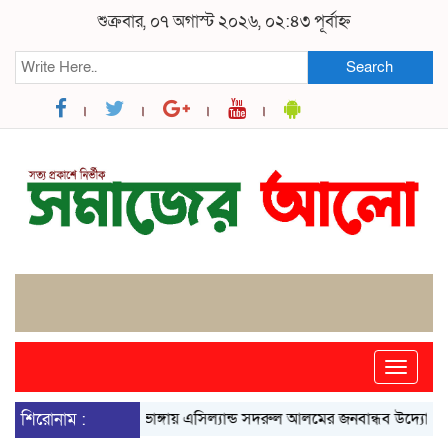
শুক্রবার, ০৭ অগাস্ট ২০২৬, ০২:৪৩ পূর্বাহ্ন
Search
Toggle
naviga
শিরোনাম :
ভাঙ্গায় এসিল্যান্ড সদরুল আলমের জনবান্ধব উদ্যোগে বদলে গ