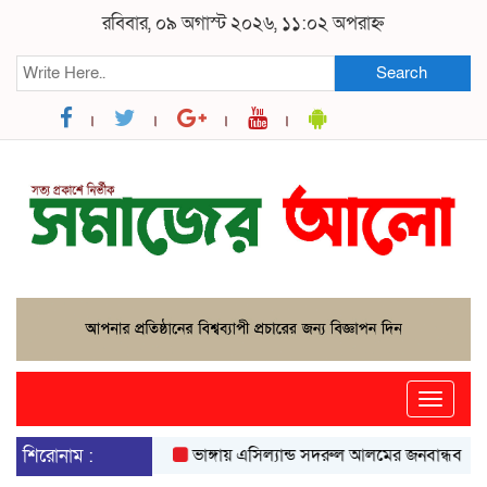
রবিবার, ০৯ অগাস্ট ২০২৬, ১১:০২ অপরাহ্ন
Search
Toggle
naviga
শিরোনাম :
ভাঙ্গায় এসিল্যান্ড সদরুল আলমের জনবান্ধব উদ্যোগে 