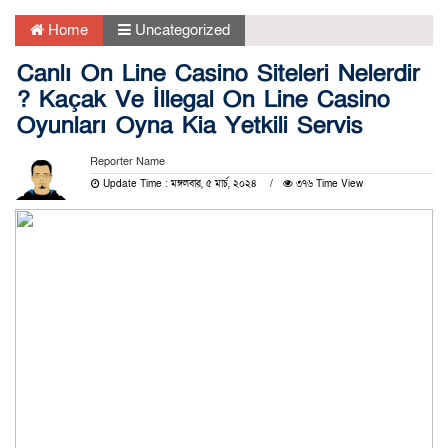
Home
Uncategorized
Canlı On Line Casino Siteleri Nelerdir
? Kaçak Ve İllegal On Line Casino
Oyunları Oyna Kia Yetkili Servis
Reporter Name
Update Time : মঙ্গলবার, ৫ মার্চ, ২০২৪
৩৭৬ Time View