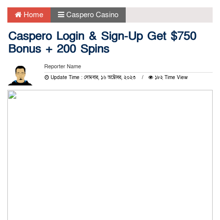
Home
Caspero Casino
Caspero Login & Sign-Up Get $750
Bonus + 200 Spins
Reporter Name
Update Time : সোমবার, ১৬ অক্টোবর, ২০২৩
১৮২ Time View