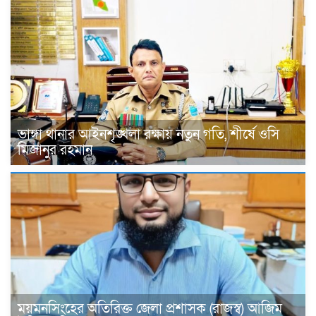
ভাঙ্গা থানার আইনশৃঙ্খলা রক্ষায় নতুন গতি, শীর্ষে ওসি
মিজানুর রহমান
ময়মনসিংহের অতিরিক্ত জেলা প্রশাসক (রাজস্ব) আজিম