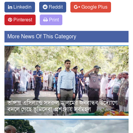
Linkedin
Reddit
Google Plus
Pinterest
Print
More News Of This Category
ভাঙ্গায় এসিল্যান্ড সদরুল আলমের জনবান্ধব উদ্যোগে
বদলে গেছে ভূমিসেবা, প্রশংসায় সর্বমহল