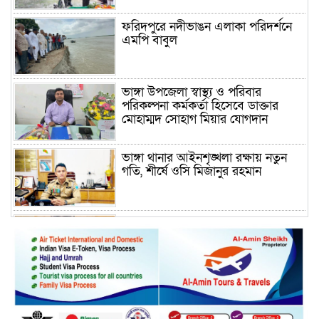
ফরিদপুরে নদীভাঙন এলাকা পরিদর্শনে
এমপি বাবুল
ভাঙ্গা উপজেলা স্বাস্থ্য ও পরিবার
পরিকল্পনা কর্মকর্তা হিসেবে ডাক্তার
মোহাম্মদ সোহাগ মিয়ার যোগদান
ভাঙ্গা থানার আইনশৃঙ্খলা রক্ষায় নতুন
গতি, শীর্ষে ওসি মিজানুর রহমান
ময়মনসিংহের অতিরিক্ত জেলা প্রশাসক
(রাজস্ব) আজিম উদ্দিন ভূমি মন্ত্রণালয়ে
পদায়ন
সাবেক এমপির প্রেস সেক্রেটারি রফিকের
ক্ষমতার দাপট ও গণ-অসন্তোষের তথ্য
গায়েব করে ত্রিশাল থানার সাজানো