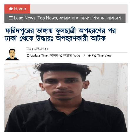
Home
Lead News
,
Top News
,
অপরাধ
,
ঢাকা বিভাগ
,
শিক্ষাঙ্গন
,
সারাদেশ
ফরিদপুরের ভাঙ্গায় স্কুলছাত্রী অপহরণের পর
ঢাকা থেকে উদ্ধারঃ অপহরণকারী আটক
নিজস্ব প্রতিবেদকঃ
Update Time : শনিবার, ২১ অক্টোবর, ২০২৩
৭৬১ Time View