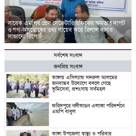
সাবেক এমপির প্রেস সেক্রেটারি রফিকের ক্ষমতার দাপট
ও গণ-অসন্তোষের তথ্য গায়েব করে ত্রিশাল থানার
সাজানো রিপোর্ট
সর্বশেষ সংবাদ
জনপ্রিয় সংবাদ
ভাঙ্গায় এসিল্যান্ড সদরুল আলমের
জনবান্ধব উদ্যোগে বদলে গেছে
ভূমিসেবা, প্রশংসায় সর্বমহল
ফরিদপুরে নদীভাঙন এলাকা পরিদর্শনে
এমপি বাবুল
ভাঙ্গা উপজেলা স্বাস্থ্য ও পরিবার