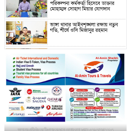
পরিকল্পনা কর্মকর্তা হিসেবে ডাক্তার
মোহাম্মদ সোহাগ মিয়ার যোগদান
ভাঙ্গা থানার আইনশৃঙ্খলা রক্ষায় নতুন
গতি, শীর্ষে ওসি মিজানুর রহমান
ময়মনসিংহের অতিরিক্ত জেলা প্রশাসক
(রাজস্ব) আজিম উদ্দিন ভূমি মন্ত্রণালয়ে
পদায়ন
সাবেক এমপির প্রেস সেক্রেটারি রফিকের
ক্ষমতার দাপট ও গণ-অসন্তোষের তথ্য
গায়েব করে ত্রিশাল থানার সাজানো
রিপোর্ট
মুক্তাগাছায় জুলাই শহীদ সামিদের কবর
জিয়ারত ও পৌর কমিটির কার্যক্রম শুরু
আপনার প্রতিষ্ঠানের বিজ্ঞাপনের জন্য যোগাযোগ করুন-০১৯২৪৭৫১১৮২