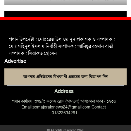
শহিদুল ইসলাম বাবুলের হাত ধরে বদলে
যাচ্ছে ফরিদপুর-৪ এর গ্রামীণ জনপদ
ভাঙ্গা উপজেলা ও পৌর যুবদলের নতুন
আংশিক কমিটি, ৩০ দিনে পূর্ণাঙ্গ করার
প্রধান উপদেষ্টা : মোঃ রেজাউল ওয়াদুদ প্রকাশক ও সম্পাদক :
নির্দেশ
মোঃ শহিদুল ইসলাম নির্বাহী সম্পাদক : আনিছুর রহমান বার্তা
সম্পাদক : লিয়াকত হোসেন
মুক্তাগাছায় দাওগাঁও এ চিহ্নিত মাদক
Advertise
ব্যবসায়ী কর্তৃক মিথ্যা প্রপাগান্ডা ছড়ানোর
প্রতিবাদে বিক্ষোভ সমাবেশ
Address
প্রধান কার্যালয় :৩৭৯/৩ কলেজ রোড (আমতলা) আশকোনা ঢাকা - ১২৩০
Email:somajeralonews24@gmail.com Contact
:01823634261
© All rights reserved 2026