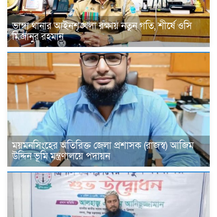
ভাঙ্গা থানার আইনশৃঙ্খলা রক্ষায় নতুন গতি, শীর্ষে ওসি
মিজানুর রহমান
ময়মনসিংহের অতিরিক্ত জেলা প্রশাসক (রাজস্ব) আজিম
উদ্দিন ভূমি মন্ত্রণালয়ে পদায়ন