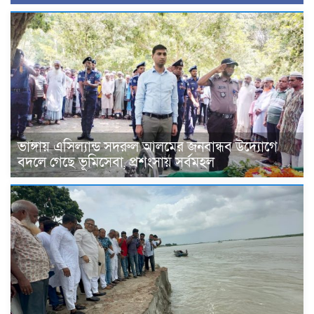
ভাঙ্গায় এসিল্যান্ড সদরুল আলমের জনবান্ধব উদ্যোগে
বদলে গেছে ভূমিসেবা, প্রশংসায় সর্বমহল