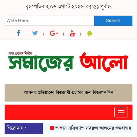
বৃহস্পতিবার, ০৬ অগাস্ট ২০২৬, ০৫:৫১ পূর্বাহ্ন
Search
Toggle
naviga
শিরোনাম :
ভাঙ্গায় এসিল্যান্ড সদরুল আলমের জনবান্ধব উদ্যোগে