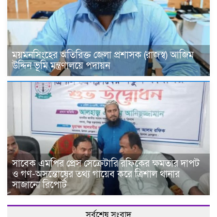
ময়মনসিংহের অতিরিক্ত জেলা প্রশাসক (রাজস্ব) আজিম
উদ্দিন ভূমি মন্ত্রণালয়ে পদায়ন
সাবেক এমপির প্রেস সেক্রেটারি রফিকের ক্ষমতার দাপট
ও গণ-অসন্তোষের তথ্য গায়েব করে ত্রিশাল থানার
সাজানো রিপোর্ট
সর্বশেষ সংবাদ