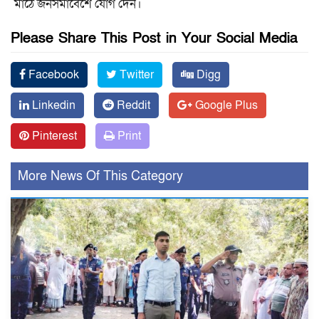
মাঠে জনসমাবেশে যোগ দেন।
Please Share This Post in Your Social Media
Facebook
Twitter
Digg
Linkedin
Reddit
Google Plus
Pinterest
Print
More News Of This Category