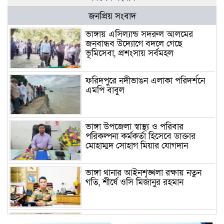
জনপ্রিয় সংবাদ
ভাঙ্গায় এসিল্যান্ড সদরুল আলমের
জনবান্ধব উদ্যোগে বদলে গেছে
ভূমিসেবা, প্রশংসায় সর্বমহল
ফরিদপুরে নদীভাঙন এলাকা পরিদর্শনে
এমপি বাবুল
ভাঙ্গা উপজেলা স্বাস্থ্য ও পরিবার
পরিকল্পনা কর্মকর্তা হিসেবে ডাক্তার
মোহাম্মদ সোহাগ মিয়ার যোগদান
ভাঙ্গা থানার আইনশৃঙ্খলা রক্ষায় নতুন
গতি, শীর্ষে ওসি মিজানুর রহমান
ময়মনসিংহের অতিরিক্ত জেলা প্রশাসক