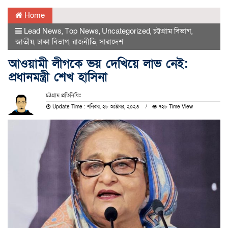
Home
Lead News
,
Top News
,
Uncategorized
,
চট্টগ্রাম বিভাগ
,
জাতীয়
,
ঢাকা বিভাগ
,
রাজনীতি
,
সারাদেশ
আওয়ামী লীগকে ভয় দেখিয়ে লাভ নেই:
প্রধানমন্ত্রী শেখ হাসিনা
চট্টগ্রাম প্রতিনিধিঃ
Update Time : শনিবার, ২৮ অক্টোবর, ২০২৩
৭২৮ Time View