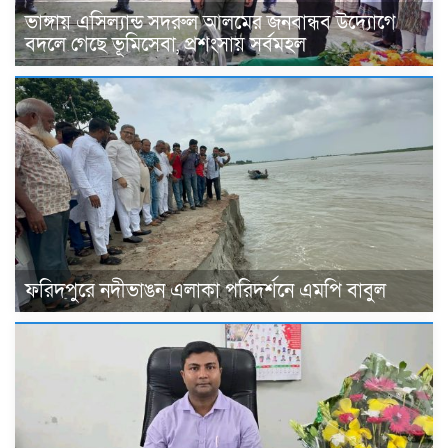
ভাঙ্গায় এসিল্যান্ড সদরুল আলমের জনবান্ধব উদ্যোগে
বদলে গেছে ভূমিসেবা, প্রশংসায় সর্বমহল
ফরিদপুরে নদীভাঙন এলাকা পরিদর্শনে এমপি বাবুল