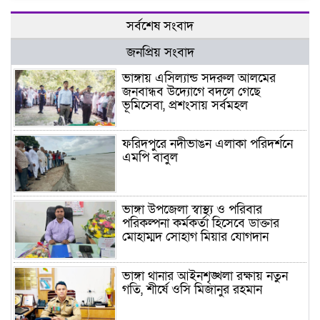
সর্বশেষ সংবাদ
জনপ্রিয় সংবাদ
ভাঙ্গায় এসিল্যান্ড সদরুল আলমের
জনবান্ধব উদ্যোগে বদলে গেছে
ভূমিসেবা, প্রশংসায় সর্বমহল
ফরিদপুরে নদীভাঙন এলাকা পরিদর্শনে
এমপি বাবুল
ভাঙ্গা উপজেলা স্বাস্থ্য ও পরিবার
পরিকল্পনা কর্মকর্তা হিসেবে ডাক্তার
মোহাম্মদ সোহাগ মিয়ার যোগদান
ভাঙ্গা থানার আইনশৃঙ্খলা রক্ষায় নতুন
গতি, শীর্ষে ওসি মিজানুর রহমান