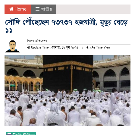
Home
জাতীয়
সৌদি পৌঁছেছেন ৭৩৭৩৭ হজযাত্রী, মৃত্যু বেড়ে
১১
নিজস্ব প্রতিবেদক
Update Time : সোমবার, ১২ জুন, ২০২৩
৫৭৬ Time View