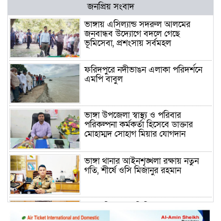
জনপ্রিয় সংবাদ
ভাঙ্গায় এসিল্যান্ড সদরুল আলমের
জনবান্ধব উদ্যোগে বদলে গেছে
ভূমিসেবা, প্রশংসায় সর্বমহল
ফরিদপুরে নদীভাঙন এলাকা পরিদর্শনে
এমপি বাবুল
ভাঙ্গা উপজেলা স্বাস্থ্য ও পরিবার
পরিকল্পনা কর্মকর্তা হিসেবে ডাক্তার
মোহাম্মদ সোহাগ মিয়ার যোগদান
ভাঙ্গা থানার আইনশৃঙ্খলা রক্ষায় নতুন
গতি, শীর্ষে ওসি মিজানুর রহমান
ময়মনসিংহের অতিরিক্ত জেলা প্রশাসক
(রাজস্ব) আজিম উদ্দিন ভূমি মন্ত্রণালয়ে