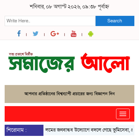
শনিবার, ০৮ অগাস্ট ২০২৬, ০৯:৩৮ পূর্বাহ্ন
Search
Toggle
naviga
 এসিল্যান্ড সদরুল আলমের জনবান্ধব উদ্যোগে বদলে গেছে ভূমিসেবা, প্রশংসায় স
শিরোনাম :