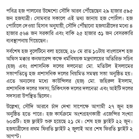
পবিত্র হজ পালনের উদ্দেশ্যে সৌদি আরব পৌঁছেছেন ২৯ হাজার ৫৯৫
জন হজযাত্রী। সোমবার সকালে এই তথ্য জানায় হজ পোর্টাল। হজ
পোর্টালে দেওয়া হিসাব অনুযায়ী, সৌদি পৌঁছানো হজযাত্রীদের মধ্যে ৪
হাজার ৫৬৪ জন সরকারি এবং বাকি ২৫ হাজার ৩১ জন বেসরকারি
ব্যবস্থাপনায় গিয়েছেন।
সর্বশেষ হজ বুলেটিনে বলা হয়েছে, ২৮ মে রাত ১০টায় বাংলাদেশ হজ
অফিস মক্কার কনফারেন্স কক্ষে ধর্মবিষয়ক মন্ত্রণালয়ের অতিরিক্ত সচিব
(হজ) এবং প্রশাসনিক দলের দলনেতা মো. মতিউল ইসলামের
সভাপতিত্বে হজ প্রশাসনিক দলের নিয়মিত সমন্বয় সভা অনুষ্ঠিত হয়।
এতে অন্যদের মধ্যে কাউন্সিলর (হজ) মো. জহিরুল ইসলাম,
প্রশাসনিক দলের সদস্য, চিকিৎসক দলের দলনেতা এবং আইটি দলের
সদস্যরা উপস্থিত ছিলেন।
উল্লেখ্য, সৌদি আরবে চাঁদ দেখা সাপেক্ষে আগামী ২৭ জুন হজ
অনুষ্ঠিত হতে পারে। হজ কার্যক্রমে অংশগ্রহণকারী এজেন্সির সংখ্যা
৬০৩টি। হজ ফ্লাইট শুরু হয়েছে ২১ মে। শেষ হজ ফ্লাইট ২২ জুন।
হজযাত্রীদের প্রথম ফিরতি ফ্লাইট ২ জুলাই আর শেষ ফিরতি ফ্লাইট ২
আগস্ট।