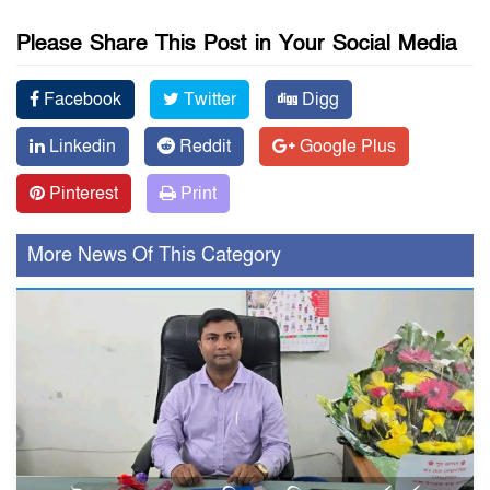
Please Share This Post in Your Social Media
Facebook
Twitter
Digg
Linkedin
Reddit
Google Plus
Pinterest
Print
More News Of This Category