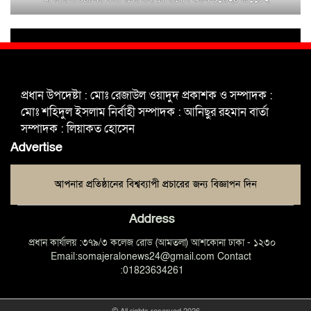
শহিদুল ইসলাম বাবুলের হাত ধরে বদলে
যাচ্ছে ফরিদপুর-৪ এর গ্রামীণ জনপদ
ভাঙ্গা উপজেলা ও পৌর যুবদলের নতুন
আংশিক কমিটি, ৩০ দিনে পূর্ণাঙ্গ করার
প্রধান উপদেষ্টা : মোঃ রেজাউল ওয়াদুদ প্রকাশক ও সম্পাদক :
নির্দেশ
মোঃ শহিদুল ইসলাম নির্বাহী সম্পাদক : আনিছুর রহমান বার্তা
সম্পাদক : লিয়াকত হোসেন
মুক্তাগাছায় দাওগাঁও এ চিহ্নিত মাদক
Advertise
ব্যবসায়ী কর্তৃক মিথ্যা প্রপাগান্ডা ছড়ানোর
প্রতিবাদে বিক্ষোভ সমাবেশ
Address
প্রধান কার্যালয় :৩৭৯/৩ কলেজ রোড (আমতলা) আশকোনা ঢাকা - ১২৩০
Email:somajeralonews24@gmail.com Contact
:01823634261