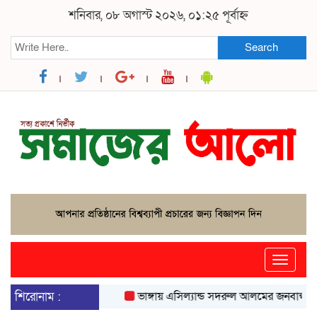
শনিবার, ০৮ অগাস্ট ২০২৬, ০১:২৫ পূর্বাহ্ন
Search
Toggle
naviga
শিরোনাম :
ভাঙ্গায় এসিল্যান্ড সদরুল আলমের জনবান্ধব উদ্যো