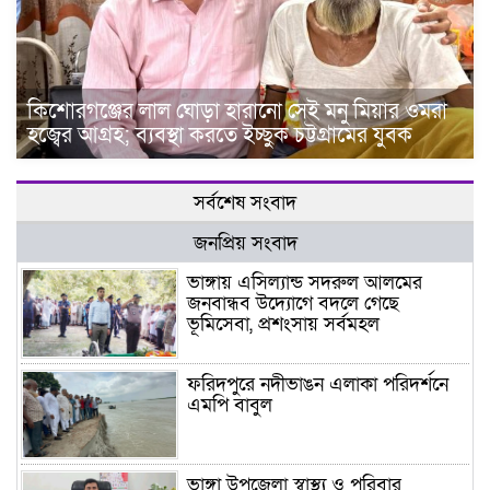
কিশোরগঞ্জের লাল ঘোড়া হারানো সেই মনু মিয়ার ওমরা
হজ্বের আগ্রহ; ব্যবস্থা করতে ইচ্ছুক চট্টগ্রামের যুবক
সর্বশেষ সংবাদ
জনপ্রিয় সংবাদ
ভাঙ্গায় এসিল্যান্ড সদরুল আলমের
জনবান্ধব উদ্যোগে বদলে গেছে
ভূমিসেবা, প্রশংসায় সর্বমহল
ফরিদপুরে নদীভাঙন এলাকা পরিদর্শনে
এমপি বাবুল
ভাঙ্গা উপজেলা স্বাস্থ্য ও পরিবার