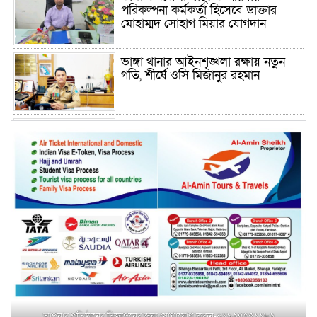
পরিকল্পনা কর্মকর্তা হিসেবে ডাক্তার
মোহাম্মদ সোহাগ মিয়ার যোগদান
ভাঙ্গা থানার আইনশৃঙ্খলা রক্ষায় নতুন
গতি, শীর্ষে ওসি মিজানুর রহমান
ময়মনসিংহের অতিরিক্ত জেলা প্রশাসক
(রাজস্ব) আজিম উদ্দিন ভূমি মন্ত্রণালয়ে
পদায়ন
সাবেক এমপির প্রেস সেক্রেটারি রফিকের
ক্ষমতার দাপট ও গণ-অসন্তোষের তথ্য
গায়েব করে ত্রিশাল থানার সাজানো
রিপোর্ট
মুক্তাগাছায় জুলাই শহীদ সামিদের কবর
জিয়ারত ও পৌর কমিটির কার্যক্রম শুরু
আপনার প্রতিষ্ঠানের বিজ্ঞাপনের জন্য যোগাযোগ করুন-০১৯২৪৭৫১১৮২