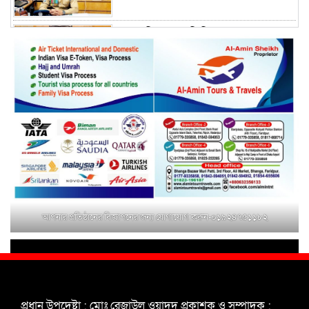
ময়মনসিংহের অতিরিক্ত জেলা প্রশাসক
(রাজস্ব) আজিম উদ্দিন ভূমি মন্ত্রণালয়ে
পদায়ন
সাবেক এমপির প্রেস সেক্রেটারি রফিকের
ক্ষমতার দাপট ও গণ-অসন্তোষের তথ্য
গায়েব করে ত্রিশাল থানার সাজানো
রিপোর্ট
মুক্তাগাছায় জুলাই শহীদ সামিদের কবর
জিয়ারত ও পৌর কমিটির কার্যক্রম শুরু
আপনার প্রতিষ্ঠানের বিজ্ঞাপনের জন্য যোগাযোগ করুন-০১৯২৪৭৫১১৮২
শহিদুল ইসলাম বাবুলের হাত ধরে বদলে
যাচ্ছে ফরিদপুর-৪ এর গ্রামীণ জনপদ
ভাঙ্গা উপজেলা ও পৌর যুবদলের নতুন
আংশিক কমিটি, ৩০ দিনে পূর্ণাঙ্গ করার
প্রধান উপদেষ্টা : মোঃ রেজাউল ওয়াদুদ প্রকাশক ও সম্পাদক :