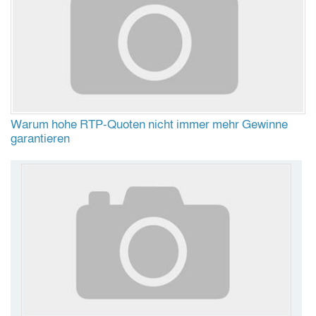
Warum hohe RTP-Quoten nicht immer mehr Gewinne
garantieren