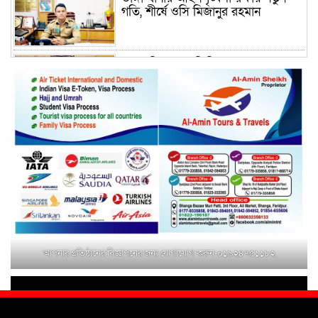
গতি, শীর্ষে ওসি মিজানুর রহমান
ময়মনসিংহের অতিরিক্ত জেলা প্রশাসক
(রাজস্ব) আজিম উদ্দিন ভূমি মন্ত্রণালয়ে
পদায়ন
সাবেক এমপির প্রেস সেক্রেটারি রফিকের
ক্ষমতার দাপট ও গণ-অসন্তোষের তথ্য
গায়েব করে ত্রিশাল থানার সাজানো
রিপোর্ট
মুক্তাগাছায় জুলাই শহীদ সামিদের কবর
জিয়ারত ও পৌর কমিটির কার্যক্রম শুরু
আপনার প্রতিষ্ঠানের বিজ্ঞাপনের জন্য যোগাযোগ করুন-০১৯২৪৭৫১১৮২
শহিদুল ইসলাম বাবুলের হাত ধরে বদলে
যাচ্ছে ফরিদপুর-৪ এর গ্রামীণ জনপদ