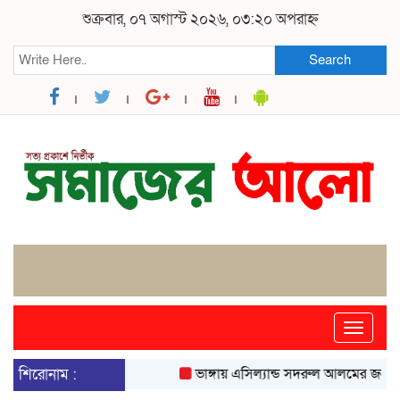
শুক্রবার, ০৭ অগাস্ট ২০২৬, ০৩:২০ অপরাহ্ন
Search
Toggle
naviga
শিরোনাম :
ভাঙ্গায় এসিল্যান্ড সদরুল আলমের জনবান্