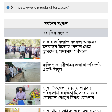
https://www.oliversbrighton.co.uk/
সর্বশেষ সংবাদ
জনপ্রিয় সংবাদ
ভাঙ্গায় এসিল্যান্ড সদরুল আলমের
জনবান্ধব উদ্যোগে বদলে গেছে
ভূমিসেবা, প্রশংসায় সর্বমহল
ফরিদপুরে নদীভাঙন এলাকা পরিদর্শনে
এমপি বাবুল
ভাঙ্গা উপজেলা স্বাস্থ্য ও পরিবার
পরিকল্পনা কর্মকর্তা হিসেবে ডাক্তার
মোহাম্মদ সোহাগ মিয়ার যোগদান
ভাঙ্গা থানার আইনশৃঙ্খলা রক্ষায় নতুন