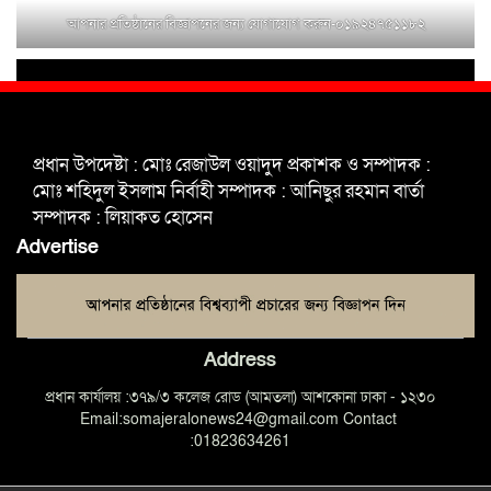
আপনার প্রতিষ্ঠানের বিজ্ঞাপনের জন্য যোগাযোগ করুন-০১৯২৪৭৫১১৮২
শহিদুল ইসলাম বাবুলের হাত ধরে বদলে
যাচ্ছে ফরিদপুর-৪ এর গ্রামীণ জনপদ
ভাঙ্গা উপজেলা ও পৌর যুবদলের নতুন
আংশিক কমিটি, ৩০ দিনে পূর্ণাঙ্গ করার
প্রধান উপদেষ্টা : মোঃ রেজাউল ওয়াদুদ প্রকাশক ও সম্পাদক :
নির্দেশ
মোঃ শহিদুল ইসলাম নির্বাহী সম্পাদক : আনিছুর রহমান বার্তা
সম্পাদক : লিয়াকত হোসেন
মুক্তাগাছায় দাওগাঁও এ চিহ্নিত মাদক
Advertise
ব্যবসায়ী কর্তৃক মিথ্যা প্রপাগান্ডা ছড়ানোর
প্রতিবাদে বিক্ষোভ সমাবেশ
Address
প্রধান কার্যালয় :৩৭৯/৩ কলেজ রোড (আমতলা) আশকোনা ঢাকা - ১২৩০
Email:somajeralonews24@gmail.com Contact
:01823634261