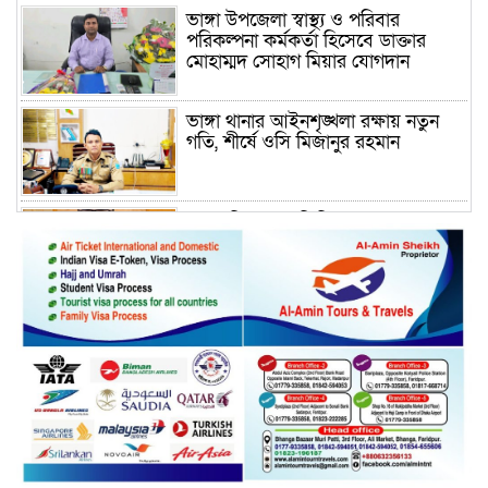
ভাঙ্গা উপজেলা স্বাস্থ্য ও পরিবার
পরিকল্পনা কর্মকর্তা হিসেবে ডাক্তার
মোহাম্মদ সোহাগ মিয়ার যোগদান
ভাঙ্গা থানার আইনশৃঙ্খলা রক্ষায় নতুন
গতি, শীর্ষে ওসি মিজানুর রহমান
ময়মনসিংহের অতিরিক্ত জেলা প্রশাসক
(রাজস্ব) আজিম উদ্দিন ভূমি মন্ত্রণালয়ে
পদায়ন
সাবেক এমপির প্রেস সেক্রেটারি রফিকের
ক্ষমতার দাপট ও গণ-অসন্তোষের তথ্য
গায়েব করে ত্রিশাল থানার সাজানো
রিপোর্ট
মুক্তাগাছায় জুলাই শহীদ সামিদের কবর
জিয়ারত ও পৌর কমিটির কার্যক্রম শুরু