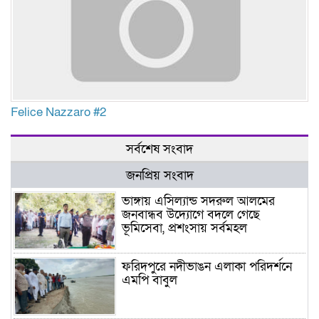
Felice Nazzaro #2
সর্বশেষ সংবাদ
জনপ্রিয় সংবাদ
ভাঙ্গায় এসিল্যান্ড সদরুল আলমের
জনবান্ধব উদ্যোগে বদলে গেছে
ভূমিসেবা, প্রশংসায় সর্বমহল
ফরিদপুরে নদীভাঙন এলাকা পরিদর্শনে
এমপি বাবুল