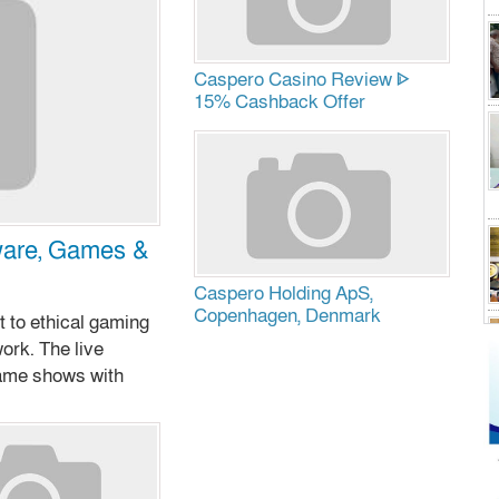
Caspero Casino Review ᐈ
15% Cashback Offer
ware, Games &
Caspero Holding ApS,
Copenhagen, Denmark
 to ethical gaming
ork. The live
 game shows with