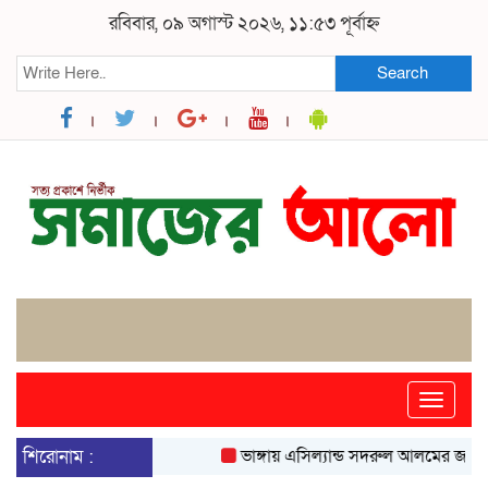
রবিবার, ০৯ অগাস্ট ২০২৬, ১১:৫৩ পূর্বাহ্ন
Search
Toggle
naviga
শিরোনাম :
ভাঙ্গায় এসিল্যান্ড সদরুল আলমের জনবান্