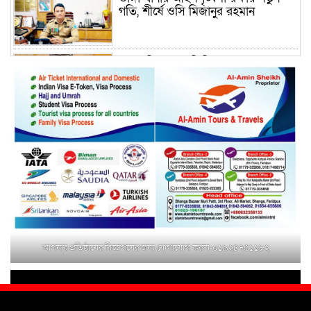
গতি, শীর্ষে ওসি মিজানুর রহমান
ময়মনসিংহের অতিরিক্ত জেলা প্রশাসক
(রাজস্ব) আজিম উদ্দিন ভূমি মন্ত্রণালয়ে
পদায়ন
সাবেক এমপির প্রেস সেক্রেটারি রফিকের
ক্ষমতার দাপট ও গণ-অসন্তোষের তথ্য
গায়েব করে ত্রিশাল থানার সাজানো
রিপোর্ট
মুক্তাগাছায় জুলাই শহীদ সামিদের কবর
জিয়ারত ও পৌর কমিটির কার্যক্রম শুরু
আপনার প্রতিষ্ঠানের বিজ্ঞাপনের জন্য যোগাযোগ করুন-০১৯২৪৭৫১১৮২
শহিদুল ইসলাম বাবুলের হাত ধরে বদলে
যাচ্ছে ফরিদপুর-৪ এর গ্রামীণ জনপদ