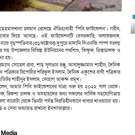
েহমানখানা চলমান রেখেছে ঐতিহ্যবাহী ‘পিবি ফাউন্ডেশন’। গরীব,
্যে খাবার দিয়ে আসছে। এই ফাউন্ডেশনটি বেসরকারি, অলাভজনক,
ন্যায় বৃহস্পতিবার (৩১অক্টোবর) দুপুরে মাদানি সিএনজি পাম্প সংলগ্ন
 সহ উপজেলার বিভিন্ন ইউনিয়নের পথশিশু, ভিক্ষুক, রিক্সাচালক ও
নো হয়।
রম্যান সোহেল রানা, শাহ্ সুলতান রঞ্জু, আসাদুজ্জামান শাহীন, দৈনিক
ণ পত্রিকার রিপোর্টার শরিফুল ইসলাম, দৈনিক একুশের বাণী পত্রিকার
ডিটর শাহীনুর ইসলাম, সোহাগ আকন্দ প্রমূখ।
া বলেন, আমার পিবি ফাইন্ডেশনের যাত্রা শুরু হয় ২০২২ সাল থেকে।
ষুক, রিকশা চালক ও অসহায়দের জন্য সকলের সার্বিক সহযোগিতায়
েলা বারোটা থেকে তিনটা পর্যন্ত বিরতিহীনভাবে খাবার খাওয়ানো হয়।
 আছি এ সেবা অব্যাহত রাখবো ইনশাআল্লাহ।
l Media