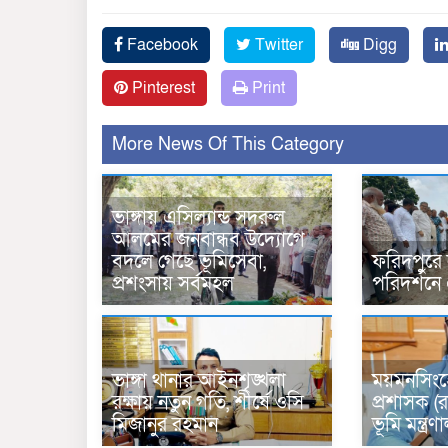
Facebook
Twitter
Digg
Pinterest
Print
More News Of This Category
ভাঙ্গায় এসিল্যান্ড সদরুল
আলমের জনবান্ধব উদ্যোগে
বদলে গেছে ভূমিসেবা,
ফরিদপুরে
প্রশংসায় সর্বমহল
পরিদর্শনে
ভাঙ্গা থানার আইনশৃঙ্খলা
ময়মনসিংহ
রক্ষায় নতুন গতি, শীর্ষে ওসি
প্রশাসক (র
মিজানুর রহমান
ভূমি মন্ত্