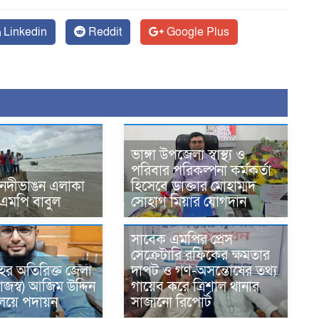
Linkedin
Reddit
Google Plus
ভাঙ্গা উপজেলা স্বাস্থ্য ও
পরিবার পরিকল্পনা কর্মকর্তা
 নদীভাঙন এলাকা
হিসেবে ডাক্তার মোহাম্মদ
 এমপি বাবুল
সোহাগ মিয়ার যোগদান
সাবেক এমপির প্রেস
সেক্রেটারি রফিকের ক্ষমতার
ের অতিরিক্ত জেলা
দাপট ও গণ-অসন্তোষের তথ্য
াজস্ব) আজিম উদ্দিন
গায়েব করে ত্রিশাল থানার
রণালয়ে পদায়ন
সাজানো রিপোর্ট