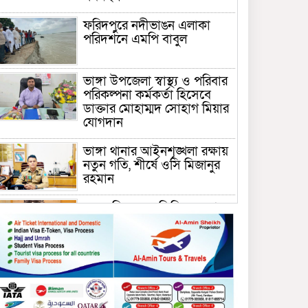
ফরিদপুরে নদীভাঙন এলাকা
পরিদর্শনে এমপি বাবুল
ভাঙ্গা উপজেলা স্বাস্থ্য ও পরিবার
পরিকল্পনা কর্মকর্তা হিসেবে
ডাক্তার মোহাম্মদ সোহাগ মিয়ার
যোগদান
ভাঙ্গা থানার আইনশৃঙ্খলা রক্ষায়
নতুন গতি, শীর্ষে ওসি মিজানুর
রহমান
ময়মনসিংহের অতিরিক্ত জেলা
প্রশাসক (রাজস্ব) আজিম উদ্দিন
ভূমি মন্ত্রণালয়ে পদায়ন
সাবেক এমপির প্রেস সেক্রেটারি
রফিকের ক্ষমতার দাপট ও গণ-
অসন্তোষের তথ্য গায়েব করে
ত্রিশাল থানার সাজানো রিপোর্ট