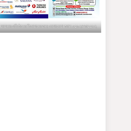
মুক্তাগাছায় জুলাই শহীদ
সামিদের কবর জিয়ারত ও পৌর
কমিটির কার্যক্রম শুরু
আপনার প্রতিষ্ঠানের বিজ্ঞাপনের জন্য যোগাযোগ করুন-০১৯২৪৭৫১১৮২
শহিদুল ইসলাম বাবুলের হাত
ধরে বদলে যাচ্ছে ফরিদপুর-৪ এর
গ্রামীণ জনপদ
ভাঙ্গা উপজেলা ও পৌর যুবদলের
নতুন আংশিক কমিটি, ৩০ দিনে
পূর্ণাঙ্গ করার নির্দেশ
মুক্তাগাছায় দাওগাঁও এ চিহ্নিত
মাদক ব্যবসায়ী কর্তৃক মিথ্যা
প্রপাগান্ডা ছড়ানোর প্রতিবাদে
বিক্ষোভ সমাবেশ