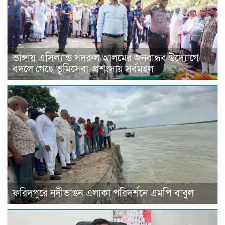
ভাঙ্গায় এসিল্যান্ড সদরুল আলমের জনবান্ধব উদ্যোগে
বদলে গেছে ভূমিসেবা, প্রশংসায় সর্বমহল
ফরিদপুরে নদীভাঙন এলাকা পরিদর্শনে এমপি বাবুল