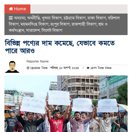
Home
অন্যান্য
,
অর্থনীতি
,
খুলনা বিভাগ
,
চট্টগ্রাম বিভাগ
,
ঢাকা বিভাগ
,
বরিশাল
বিভাগ
,
ময়মনসিংহ বিভাগ
,
রংপুর বিভাগ
,
রাজশাহী বিভাগ
,
শ্রম ও
কর্মসংস্থান
,
সারাদেশ
,
সিলেট বিভাগ
বিভিন্ন পণ্যের দাম কমেছে, যেভাবে কমতে
পারে আরও
Reporter Name
Update Time : শনিবার, ১০ আগস্ট, ২০২৪
১৪৭৭ Time View