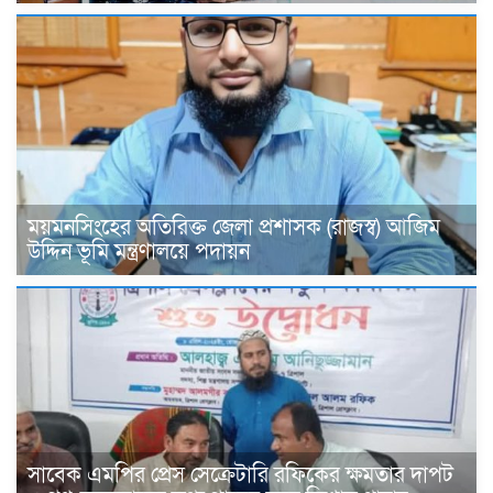
ময়মনসিংহের অতিরিক্ত জেলা প্রশাসক (রাজস্ব) আজিম
উদ্দিন ভূমি মন্ত্রণালয়ে পদায়ন
সাবেক এমপির প্রেস সেক্রেটারি রফিকের ক্ষমতার দাপট