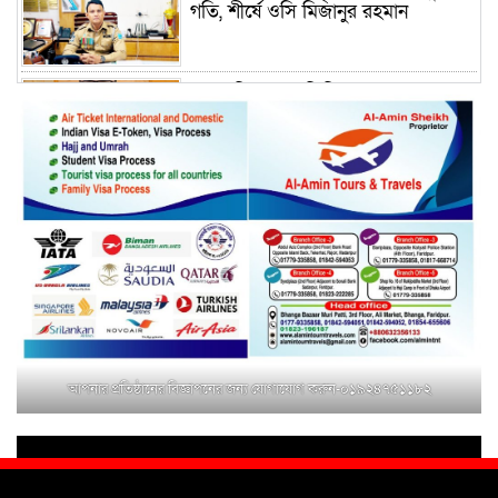
গতি, শীর্ষে ওসি মিজানুর রহমান
ময়মনসিংহের অতিরিক্ত জেলা প্রশাসক
(রাজস্ব) আজিম উদ্দিন ভূমি মন্ত্রণালয়ে
পদায়ন
সাবেক এমপির প্রেস সেক্রেটারি রফিকের
ক্ষমতার দাপট ও গণ-অসন্তোষের তথ্য
গায়েব করে ত্রিশাল থানার সাজানো
রিপোর্ট
মুক্তাগাছায় জুলাই শহীদ সামিদের কবর
জিয়ারত ও পৌর কমিটির কার্যক্রম শুরু
আপনার প্রতিষ্ঠানের বিজ্ঞাপনের জন্য যোগাযোগ করুন-০১৯২৪৭৫১১৮২
শহিদুল ইসলাম বাবুলের হাত ধরে বদলে
যাচ্ছে ফরিদপুর-৪ এর গ্রামীণ জনপদ