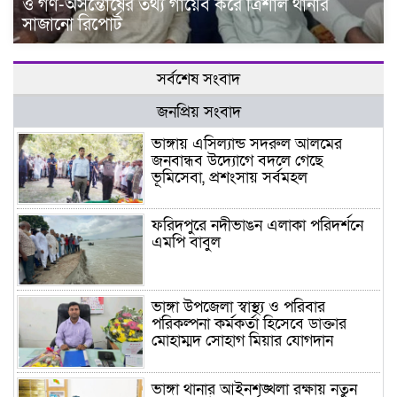
ও গণ-অসন্তোষের তথ্য গায়েব করে ত্রিশাল থানার
সাজানো রিপোর্ট
সর্বশেষ সংবাদ
জনপ্রিয় সংবাদ
ভাঙ্গায় এসিল্যান্ড সদরুল আলমের
জনবান্ধব উদ্যোগে বদলে গেছে
ভূমিসেবা, প্রশংসায় সর্বমহল
ফরিদপুরে নদীভাঙন এলাকা পরিদর্শনে
এমপি বাবুল
ভাঙ্গা উপজেলা স্বাস্থ্য ও পরিবার
পরিকল্পনা কর্মকর্তা হিসেবে ডাক্তার
মোহাম্মদ সোহাগ মিয়ার যোগদান
ভাঙ্গা থানার আইনশৃঙ্খলা রক্ষায় নতুন