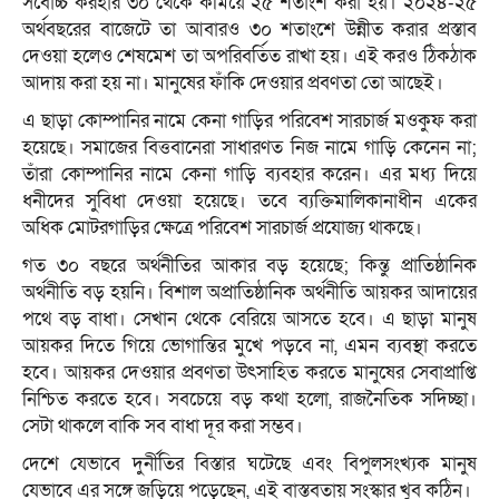
সর্বোচ্চ করহার ৩০ থেকে কমিয়ে ২৫ শতাংশ করা হয়। ২০২৪-২৫
অর্থবছরের বাজেটে তা আবারও ৩০ শতাংশে উন্নীত করার প্রস্তাব
দেওয়া হলেও শেষমেশ তা অপরিবর্তিত রাখা হয়। এই করও ঠিকঠাক
আদায় করা হয় না। মানুষের ফাঁকি দেওয়ার প্রবণতা তো আছেই।
এ ছাড়া কোম্পানির নামে কেনা গাড়ির পরিবেশ সারচার্জ মওকুফ করা
হয়েছে। সমাজের বিত্তবানেরা সাধারণত নিজ নামে গাড়ি কেনেন না;
তাঁরা কোম্পানির নামে কেনা গাড়ি ব্যবহার করেন। এর মধ্য দিয়ে
ধনীদের সুবিধা দেওয়া হয়েছে। তবে ব্যক্তিমালিকানাধীন একের
অধিক মোটরগাড়ির ক্ষেত্রে পরিবেশ সারচার্জ প্রযোজ্য থাকছে।
গত ৩০ বছরে অর্থনীতির আকার বড় হয়েছে; কিন্তু প্রাতিষ্ঠানিক
অর্থনীতি বড় হয়নি। বিশাল অপ্রাতিষ্ঠানিক অর্থনীতি আয়কর আদায়ের
পথে বড় বাধা। সেখান থেকে বেরিয়ে আসতে হবে। এ ছাড়া মানুষ
আয়কর দিতে গিয়ে ভোগান্তির মুখে পড়বে না, এমন ব্যবস্থা করতে
হবে। আয়কর দেওয়ার প্রবণতা উৎসাহিত করতে মানুষের সেবাপ্রাপ্তি
নিশ্চিত করতে হবে। সবচেয়ে বড় কথা হলো, রাজনৈতিক সদিচ্ছা।
সেটা থাকলে বাকি সব বাধা দূর করা সম্ভব।
দেশে যেভাবে দুর্নীতির বিস্তার ঘটেছে এবং বিপুলসংখ্যক মানুষ
যেভাবে এর সঙ্গে জড়িয়ে পড়েছেন, এই বাস্তবতায় সংস্কার খুব কঠিন।