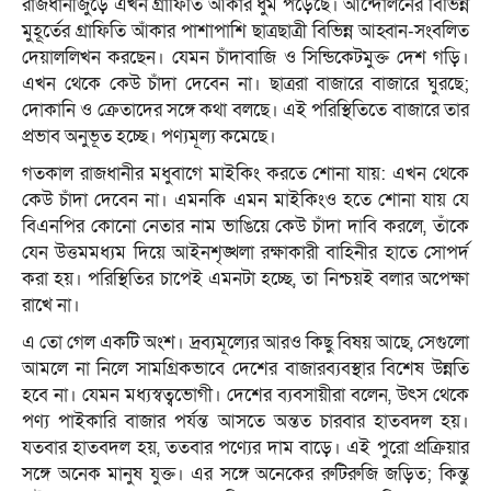
রাজধানীজুড়ে এখন গ্রাফিতি আঁকার ধুম পড়েছে। আন্দোলনের বিভিন্ন
মুহূর্তের গ্রাফিতি আঁকার পাশাপাশি ছাত্রছাত্রী বিভিন্ন আহ্বান-সংবলিত
দেয়াললিখন করছেন। যেমন চাঁদাবাজি ও সিন্ডিকেটমুক্ত দেশ গড়ি।
এখন থেকে কেউ চাঁদা দেবেন না। ছাত্ররা বাজারে বাজারে ঘুরছে;
দোকানি ও ক্রেতাদের সঙ্গে কথা বলছে। এই পরিস্থিতিতে বাজারে তার
প্রভাব অনুভূত হচ্ছে। পণ্যমূল্য কমেছে।
গতকাল রাজধানীর মধুবাগে মাইকিং করতে শোনা যায়: এখন থেকে
কেউ চাঁদা দেবেন না। এমনকি এমন মাইকিংও হতে শোনা যায় যে
বিএনপির কোনো নেতার নাম ভাঙিয়ে কেউ চাঁদা দাবি করলে, তাঁকে
যেন উত্তমমধ্যম দিয়ে আইনশৃঙ্খলা রক্ষাকারী বাহিনীর হাতে সোপর্দ
করা হয়। পরিস্থিতির চাপেই এমনটা হচ্ছে, তা নিশ্চয়ই বলার অপেক্ষা
রাখে না।
এ তো গেল একটি অংশ। দ্রব্যমূল্যের আরও কিছু বিষয় আছে, সেগুলো
আমলে না নিলে সামগ্রিকভাবে দেশের বাজারব্যবস্থার বিশেষ উন্নতি
হবে না। যেমন মধ্যস্বত্বভোগী। দেশের ব্যবসায়ীরা বলেন, উৎস থেকে
পণ্য পাইকারি বাজার পর্যন্ত আসতে অন্তত চারবার হাতবদল হয়।
যতবার হাতবদল হয়, ততবার পণ্যের দাম বাড়ে। এই পুরো প্রক্রিয়ার
সঙ্গে অনেক মানুষ যুক্ত। এর সঙ্গে অনেকের রুটিরুজি জড়িত; কিন্তু