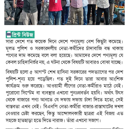
সারা দেশে গত কয়েক দিনে দেশে পণ্যমূল্য বেশ কিছুটা কমেছে।
মূলত পুলিশ ও সরকারদলীয় নেতা-কর্মীদের চাঁদাবাজি বন্ধ থাকায়
পণ্যের দাম কমেছে বলে বলা হয়েছে। আমাদের দেশে পণ্যমূল্য যে
কেবল চাহিদানির্ভর নয়, এ ঘটনা থেকে বিষয়টি আবারও বোঝা যাচ্ছে।
বিষয়টি হলো ৫ আগস্ট শেখ হাসিনা সরকারের পদত্যাগের পর দেশ
পুলিশ-শূন্য হয়ে পড়েছিল। গত দুই দিনে তারা আবার আংশিক
কার্যক্রম শুরু করেছে। আওয়ামী লীগের নেতা-কর্মীরাও মাঠে নেই।
পুরোনো সিস্টেম বা ব্যবস্থার এখনো পুনঃপ্রবর্তন হয়নি। অর্থাৎ উৎস
থেকে বাজারে পণ্য আনতে যে দফায় দফায় চাঁদা দিতে হতো, সেই
বাস্তবতা এখন নেই। বিএনপি নেতা-কর্মীরা বাজার-রাস্তাঘাটের দখল
নেওয়ার চেষ্টা করছেন, কিন্তু আন্দোলনকারী ছাত্ররা এই বিজয় এত
সহজে হাতছাড়া হতে দিতে নারাজ। তাঁরা এখনো সজাগ।