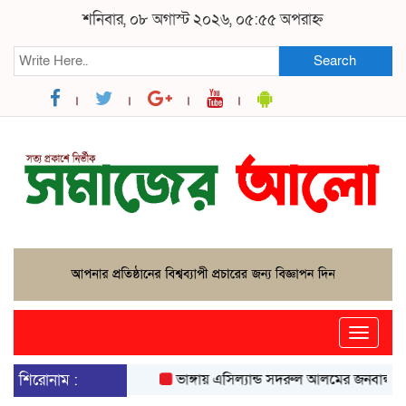
শনিবার, ০৮ অগাস্ট ২০২৬, ০৫:৫৫ অপরাহ্ন
Search
Toggle
naviga
শিরোনাম :
ভাঙ্গায় এসিল্যান্ড সদরুল আলমের জনবান্ধব উদ