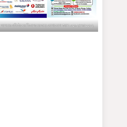
মুক্তাগাছায় জুলাই শহীদ
সামিদের কবর জিয়ারত ও পৌর
কমিটির কার্যক্রম শুরু
আপনার প্রতিষ্ঠানের বিজ্ঞাপনের জন্য যোগাযোগ করুন-০১৯২৪৭৫১১৮২
শহিদুল ইসলাম বাবুলের হাত
ধরে বদলে যাচ্ছে ফরিদপুর-৪ এর
গ্রামীণ জনপদ
ভাঙ্গা উপজেলা ও পৌর যুবদলের
নতুন আংশিক কমিটি, ৩০ দিনে
পূর্ণাঙ্গ করার নির্দেশ
মুক্তাগাছায় দাওগাঁও এ চিহ্নিত
মাদক ব্যবসায়ী কর্তৃক মিথ্যা
প্রপাগান্ডা ছড়ানোর প্রতিবাদে
বিক্ষোভ সমাবেশ