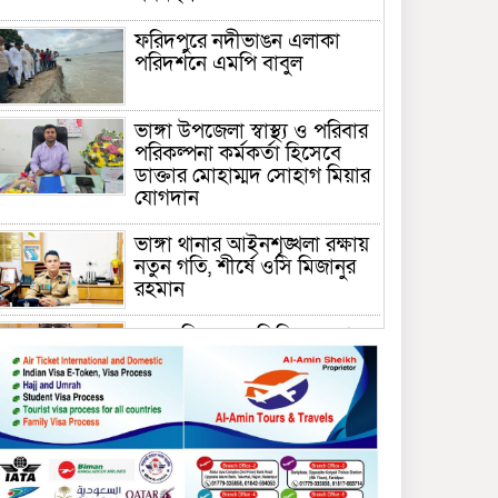
ফরিদপুরে নদীভাঙন এলাকা
পরিদর্শনে এমপি বাবুল
ভাঙ্গা উপজেলা স্বাস্থ্য ও পরিবার
পরিকল্পনা কর্মকর্তা হিসেবে
ডাক্তার মোহাম্মদ সোহাগ মিয়ার
যোগদান
ভাঙ্গা থানার আইনশৃঙ্খলা রক্ষায়
নতুন গতি, শীর্ষে ওসি মিজানুর
রহমান
ময়মনসিংহের অতিরিক্ত জেলা
প্রশাসক (রাজস্ব) আজিম উদ্দিন
ভূমি মন্ত্রণালয়ে পদায়ন
সাবেক এমপির প্রেস সেক্রেটারি
রফিকের ক্ষমতার দাপট ও গণ-
অসন্তোষের তথ্য গায়েব করে
ত্রিশাল থানার সাজানো রিপোর্ট