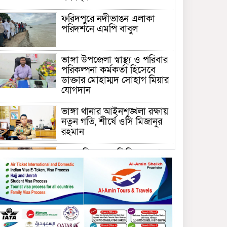
ফরিদপুরে নদীভাঙন এলাকা
পরিদর্শনে এমপি বাবুল
ভাঙ্গা উপজেলা স্বাস্থ্য ও পরিবার
পরিকল্পনা কর্মকর্তা হিসেবে
ডাক্তার মোহাম্মদ সোহাগ মিয়ার
যোগদান
ভাঙ্গা থানার আইনশৃঙ্খলা রক্ষায়
নতুন গতি, শীর্ষে ওসি মিজানুর
রহমান
ময়মনসিংহের অতিরিক্ত জেলা
প্রশাসক (রাজস্ব) আজিম উদ্দিন
ভূমি মন্ত্রণালয়ে পদায়ন
সাবেক এমপির প্রেস সেক্রেটারি
রফিকের ক্ষমতার দাপট ও গণ-
অসন্তোষের তথ্য গায়েব করে
ত্রিশাল থানার সাজানো রিপোর্ট