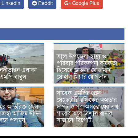
Linkedin
Reddit
Google Plus
ভাঙ্গা উপজেলা স্বাস্থ্য ও
পরিবার পরিকল্পনা কর্মকর্তা
 নদীভাঙন এলাকা
হিসেবে ডাক্তার মোহাম্মদ
 এমপি বাবুল
সোহাগ মিয়ার যোগদান
সাবেক এমপির প্রেস
সেক্রেটারি রফিকের ক্ষমতার
ের অতিরিক্ত জেলা
দাপট ও গণ-অসন্তোষের তথ্য
াজস্ব) আজিম উদ্দিন
গায়েব করে ত্রিশাল থানার
রণালয়ে পদায়ন
সাজানো রিপোর্ট