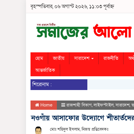
বৃহস্পতিবার, ০৬ অগাস্ট ২০২৬, ১১:০৩ পূর্বাহ্ন
হোম
জাতীয়
সারাদেশ
রাজনীতি
অর্
আন্তর্জাতিক
শিরোনাম :
Home
রাজশাহী বিভাগ
,
লাইফস্টাইল
,
সারাদেশ
,
স্ব
নওগাঁয় আসাফোর উদ্যোগে শীতার্তদের 
মোঃ শহিদুল ইসলাম, নিজস্ব প্রতিবেদকঃ