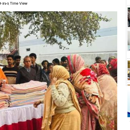
৪৮২ Time View