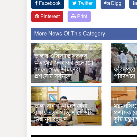
Facebook
Twitter
Digg
Pinterest
Print
More News Of This Category
ভাঙ্গায় এসিল্যান্ড সদরুল
আলমের জনবান্ধব উদ্যোগে
বদলে গেছে ভূমিসেবা,
ফরিদপুরে
প্রশংসায় সর্বমহল
পরিদর্শনে
ভাঙ্গা থানার আইনশৃঙ্খলা
ময়মনসিংহ
রক্ষায় নতুন গতি, শীর্ষে ওসি
প্রশাসক (র
মিজানুর রহমান
ভূমি মন্ত্