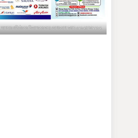
মুক্তাগাছায় জুলাই শহীদ
সামিদের কবর জিয়ারত ও পৌর
কমিটির কার্যক্রম শুরু
আপনার প্রতিষ্ঠানের বিজ্ঞাপনের জন্য যোগাযোগ করুন-০১৯২৪৭৫১১৮২
শহিদুল ইসলাম বাবুলের হাত
ধরে বদলে যাচ্ছে ফরিদপুর-৪ এর
গ্রামীণ জনপদ
ভাঙ্গা উপজেলা ও পৌর যুবদলের
নতুন আংশিক কমিটি, ৩০ দিনে
পূর্ণাঙ্গ করার নির্দেশ
মুক্তাগাছায় দাওগাঁও এ চিহ্নিত
মাদক ব্যবসায়ী কর্তৃক মিথ্যা
প্রপাগান্ডা ছড়ানোর প্রতিবাদে
বিক্ষোভ সমাবেশ