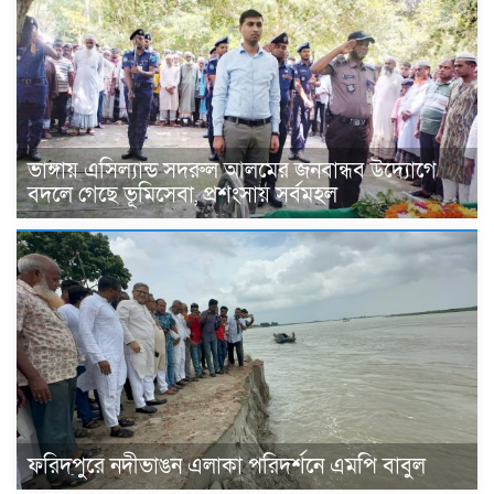
ভাঙ্গায় এসিল্যান্ড সদরুল আলমের জনবান্ধব উদ্যোগে
বদলে গেছে ভূমিসেবা, প্রশংসায় সর্বমহল
ফরিদপুরে নদীভাঙন এলাকা পরিদর্শনে এমপি বাবুল