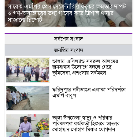
সাবেক এমপির প্রেস সেক্রেটারি রফিকের ক্ষমতার দাপট
ও গণ-অসন্তোষের তথ্য গায়েব করে ত্রিশাল থানার
সাজানো রিপোর্ট
সর্বশেষ সংবাদ
জনপ্রিয় সংবাদ
ভাঙ্গায় এসিল্যান্ড সদরুল আলমের
জনবান্ধব উদ্যোগে বদলে গেছে
ভূমিসেবা, প্রশংসায় সর্বমহল
ফরিদপুরে নদীভাঙন এলাকা পরিদর্শনে
এমপি বাবুল
ভাঙ্গা উপজেলা স্বাস্থ্য ও পরিবার
পরিকল্পনা কর্মকর্তা হিসেবে ডাক্তার
মোহাম্মদ সোহাগ মিয়ার যোগদান