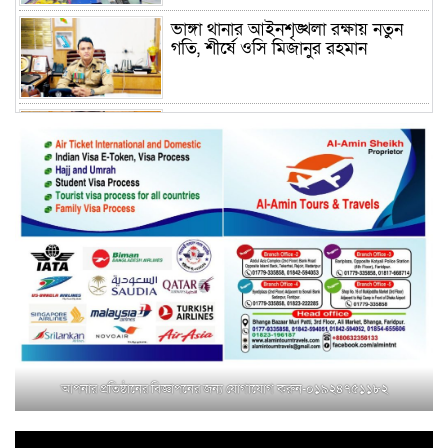
ভাঙ্গা থানার আইনশৃঙ্খলা রক্ষায় নতুন
গতি, শীর্ষে ওসি মিজানুর রহমান
ময়মনসিংহের অতিরিক্ত জেলা প্রশাসক
(রাজস্ব) আজিম উদ্দিন ভূমি মন্ত্রণালয়ে
পদায়ন
সাবেক এমপির প্রেস সেক্রেটারি রফিকের
ক্ষমতার দাপট ও গণ-অসন্তোষের তথ্য
গায়েব করে ত্রিশাল থানার সাজানো
রিপোর্ট
মুক্তাগাছায় জুলাই শহীদ সামিদের কবর
জিয়ারত ও পৌর কমিটির কার্যক্রম শুরু
আপনার প্রতিষ্ঠানের বিজ্ঞাপনের জন্য যোগাযোগ করুন-০১৯২৪৭৫১১৮২
শহিদুল ইসলাম বাবুলের হাত ধরে বদলে
যাচ্ছে ফরিদপুর-৪ এর গ্রামীণ জনপদ