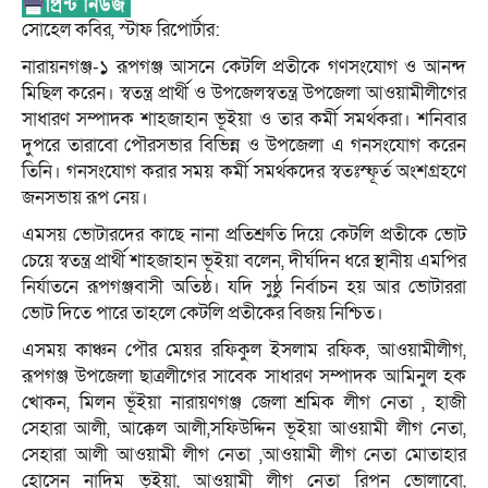
সোহেল কবির, স্টাফ রিপোর্টার:
নারায়নগঞ্জ-১ রূপগঞ্জ আসনে কেটলি প্রতীকে গণসংযোগ ও আনন্দ
মিছিল করেন। স্বতন্ত্র প্রার্থী ও উপজেলস্বতন্ত্র উপজেলা আওয়ামীলীগের
সাধারণ সম্পাদক শাহজাহান ভূইয়া ও তার কর্মী সমর্থকরা। শনিবার
দুপরে তারাবো পৌরসভার বিভিন্ন ও উপজেলা এ গনসংযোগ করেন
তিনি। গনসংযোগ করার সময় কর্মী সমর্থকদের স্বতঃস্ফূর্ত অংশগ্রহণে
জনসভায় রূপ নেয়।
এমসয় ভোটারদের কাছে নানা প্রতিশ্রুতি দিয়ে কেটলি প্রতীকে ভোট
চেয়ে স্বতন্ত্র প্রার্থী শাহজাহান ভূইয়া বলেন, দীর্ঘদিন ধরে স্থানীয় এমপির
নির্যাতনে রূপগঞ্জবাসী অতিষ্ঠ। যদি সুষ্ঠু নির্বাচন হয় আর ভোটাররা
ভোট দিতে পারে তাহলে কেটলি প্রতীকের বিজয় নিশ্চিত।
এসময় কাঞ্চন পৌর মেয়র রফিকুল ইসলাম রফিক, আওয়ামীলীগ,
রূপগঞ্জ উপজেলা ছাত্রলীগের সাবেক সাধারণ সম্পাদক আমিনুল হক
খোকন, মিলন ভূঁইয়া নারায়ণগঞ্জ জেলা শ্রমিক লীগ নেতা , হাজী
সেহারা আলী, আক্কেল আলী,সফিউদ্দিন ভূইয়া আওয়ামী লীগ নেতা,
সেহারা আলী আওয়ামী লীগ নেতা ,আওয়ামী লীগ নেতা মোতাহার
হোসেন নাদিম ভূইয়া, আওয়ামী লীগ নেতা রিপন ভোলাবো,