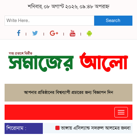
শনিবার, ০৮ অগাস্ট ২০২৬, ০৯:৪৮ অপরাহ্ন
Search
Toggle
naviga
শিরোনাম :
ভাঙ্গায় এসিল্যান্ড সদরুল আলমের জনবান্ধব উদ্য