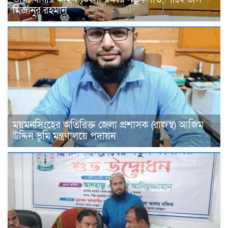
মিজানুর রহমান
ময়মনসিংহের অতিরিক্ত জেলা প্রশাসক (রাজস্ব) আজিম
উদ্দিন ভূমি মন্ত্রণালয়ে পদায়ন