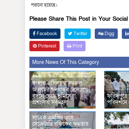
পরানো হয়েছে।
Please Share This Post in Your Socia
Facebook
Twitter
Digg
Pinterest
Print
More News Of This Category
ভাঙ্গায় এসিল্যান্ড সদরুল
আলমের জনবান্ধব উদ্যোগে
বদলে গেছে ভূমিসেবা,
ফরিদপুরে
প্রশংসায় সর্বমহল
পরিদর্শনে
সাবেক এমপির প্রেস
সেক্রেটারি রফিকের ক্ষমতার