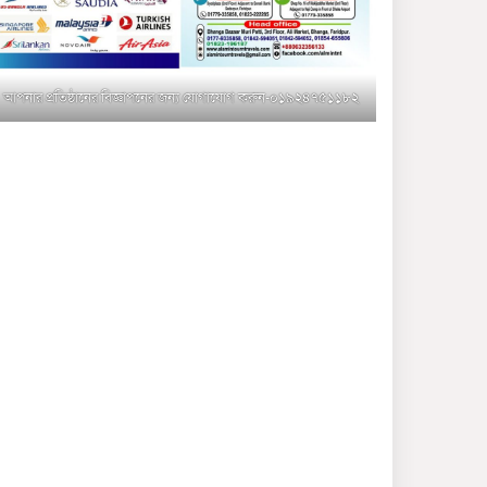
মুক্তাগাছায় জুলাই শহীদ
সামিদের কবর জিয়ারত ও পৌর
কমিটির কার্যক্রম শুরু
আপনার প্রতিষ্ঠানের বিজ্ঞাপনের জন্য যোগাযোগ করুন-০১৯২৪৭৫১১৮২
শহিদুল ইসলাম বাবুলের হাত
ধরে বদলে যাচ্ছে ফরিদপুর-৪ এর
গ্রামীণ জনপদ
ভাঙ্গা উপজেলা ও পৌর যুবদলের
নতুন আংশিক কমিটি, ৩০ দিনে
পূর্ণাঙ্গ করার নির্দেশ
মুক্তাগাছায় দাওগাঁও এ চিহ্নিত
মাদক ব্যবসায়ী কর্তৃক মিথ্যা
প্রপাগান্ডা ছড়ানোর প্রতিবাদে
বিক্ষোভ সমাবেশ