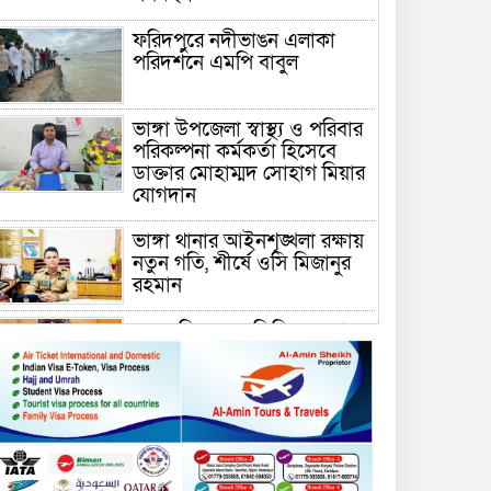
ফরিদপুরে নদীভাঙন এলাকা
পরিদর্শনে এমপি বাবুল
ভাঙ্গা উপজেলা স্বাস্থ্য ও পরিবার
পরিকল্পনা কর্মকর্তা হিসেবে
ডাক্তার মোহাম্মদ সোহাগ মিয়ার
যোগদান
ভাঙ্গা থানার আইনশৃঙ্খলা রক্ষায়
নতুন গতি, শীর্ষে ওসি মিজানুর
রহমান
ময়মনসিংহের অতিরিক্ত জেলা
প্রশাসক (রাজস্ব) আজিম উদ্দিন
ভূমি মন্ত্রণালয়ে পদায়ন
সাবেক এমপির প্রেস সেক্রেটারি
রফিকের ক্ষমতার দাপট ও গণ-
অসন্তোষের তথ্য গায়েব করে
ত্রিশাল থানার সাজানো রিপোর্ট