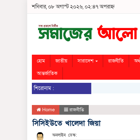
শনিবার, ০৮ অগাস্ট ২০২৬, ০২:৪৭ অপরাহ্ন
হোম
জাতীয়
সারাদেশ
রাজনীতি
অর্
আন্তর্জাতিক
শিরোনাম :
Home
রাজনীতি
সিসিইউতে খালেদা জিয়া
অনলাইন ডেস্ক: